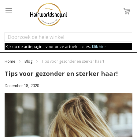
Wi
Kijk op de actiepagina voor onze actuele acties.
Klik hier
Home
Blog
Tips voor gezonder en sterker haar!
Tips voor gezonder en sterker haar!
December 18, 2020