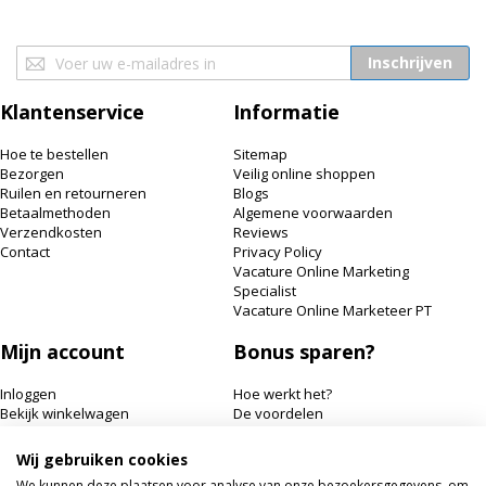
Abonneer
Inschrijven
u
op
Klantenservice
Informatie
onze
nieuwsbrief
Hoe te bestellen
Sitemap
Bezorgen
Veilig online shoppen
Ruilen en retourneren
Blogs
Betaalmethoden
Algemene voorwaarden
Verzendkosten
Reviews
Contact
Privacy Policy
Vacature Online Marketing
Specialist
Vacature Online Marketeer PT
Mijn account
Bonus sparen?
Inloggen
Hoe werkt het?
Bekijk winkelwagen
De voordelen
Bonuspunten bekijken
Wij gebruiken cookies
Hairworldshop.nl
We kunnen deze plaatsen voor analyse van onze bezoekersgegevens, om