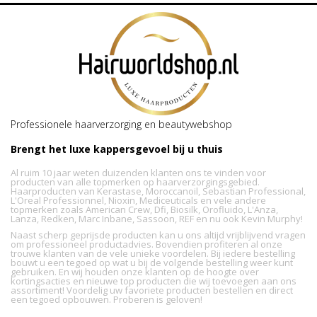
Professionele haarverzorging en beautywebshop
Brengt het luxe kappersgevoel bij u thuis
Al ruim 10 jaar weten duizenden klanten ons te vinden voor
producten van alle topmerken op haarverzorgingsgebied.
Haarproducten van Kerastase, Moroccanoil, Sebastian Professional,
L'Oreal Professionnel, Nioxin, Mediceuticals en vele andere
topmerken zoals American Crew, Dfi, Biosilk, Orofluido, L'Anza,
Lanza, Redken, Marc Inbane, Sassoon, REF en nu ook Kevin Murphy!
Naast scherp geprijsde producten kan u ons altijd vrijblijvend vragen
om professioneel productadvies. Bovendien profiteren al onze
trouwe klanten van de vele unieke voordelen. Bij iedere bestelling
bouwt u een tegoed op wat u bij de volgende bestelling weer kunt
gebruiken. En wij houden onze klanten op de hoogte over
kortingsacties en nieuwe top producten die wij toevoegen aan ons
assortiment! Voordelig uw favoriete producten bestellen en direct
een tegoed opbouwen. Proberen is geloven!