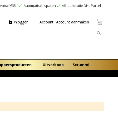
vanaf €35,-
Automatisch sparen
Afhaallocatie DHL Parcel
Winkel
Inloggen
Account
Account aanmaken
Zoek
appersproducten
Uitverkoop
Scrummi