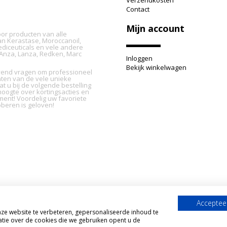
Verzendkosten
Contact
Mijn account
oor producten van alle
n Kerastase, Moroccanoil,
ediceuticals en vele andere
L'Anza, Lanza, Redken, Marc
Inloggen
Bekijk winkelwagen
ijvend vragen om professioneel
nten van de vele unieke
t u bij de volgende bestelling
oogte over kortingsacties en
ment! Voordelig uw favoriete
beren is geloven!
Accepteer
e website te verbeteren, gepersonaliseerde inhoud te
tie over de cookies die we gebruiken opent u de