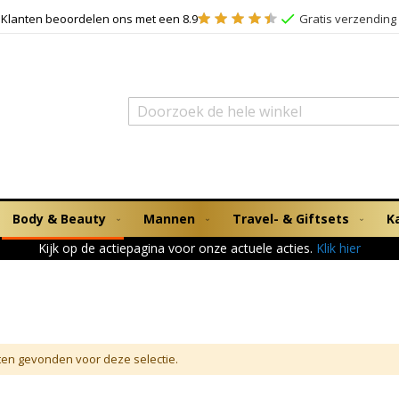
Klanten beoordelen ons met een 8.9
Gratis verzending 
Zoek
Body & Beauty
Mannen
Travel- & Giftsets
K
Kijk op de actiepagina voor onze actuele acties.
Klik hier
en gevonden voor deze selectie.