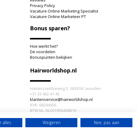
Reviews
Privacy Policy
Vacature Online Marketing Specialist
Vacature Online Marketeer PT
Bonus sparen?
Hoe werkt het?
De voordelen
Bonuspunten bekijken
Hairworldshop.nl
Hamersveldseweg 3, 3833GK Leusden
+31 33 462 41 40
klantenservice@hairworldshop.nl
KVK: 68294956
BTW NL: NL001956496B19
IBAN: NL59INGB0005905773
 alles
Weigeren
Nee, pas aan