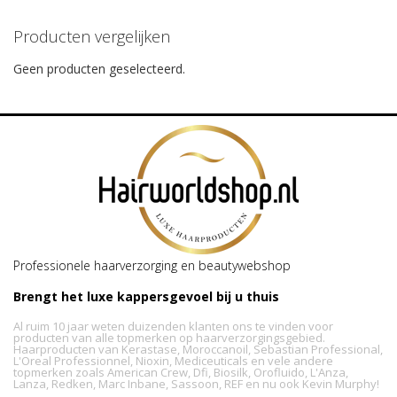
Producten vergelijken
Geen producten geselecteerd.
Professionele haarverzorging en beautywebshop
Brengt het luxe kappersgevoel bij u thuis
Al ruim 10 jaar weten duizenden klanten ons te vinden voor
producten van alle topmerken op haarverzorgingsgebied.
Haarproducten van Kerastase, Moroccanoil, Sebastian Professional,
L'Oreal Professionnel, Nioxin, Mediceuticals en vele andere
topmerken zoals American Crew, Dfi, Biosilk, Orofluido, L'Anza,
Lanza, Redken, Marc Inbane, Sassoon, REF en nu ook Kevin Murphy!