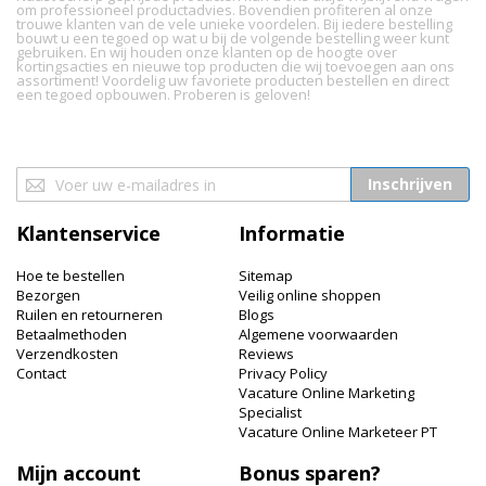
om professioneel productadvies. Bovendien profiteren al onze
trouwe klanten van de vele unieke voordelen. Bij iedere bestelling
bouwt u een tegoed op wat u bij de volgende bestelling weer kunt
gebruiken. En wij houden onze klanten op de hoogte over
kortingsacties en nieuwe top producten die wij toevoegen aan ons
assortiment! Voordelig uw favoriete producten bestellen en direct
een tegoed opbouwen. Proberen is geloven!
Abonneer
Inschrijven
u
op
Klantenservice
Informatie
onze
nieuwsbrief
Hoe te bestellen
Sitemap
Bezorgen
Veilig online shoppen
Ruilen en retourneren
Blogs
Betaalmethoden
Algemene voorwaarden
Verzendkosten
Reviews
Contact
Privacy Policy
Vacature Online Marketing
Specialist
Vacature Online Marketeer PT
Mijn account
Bonus sparen?