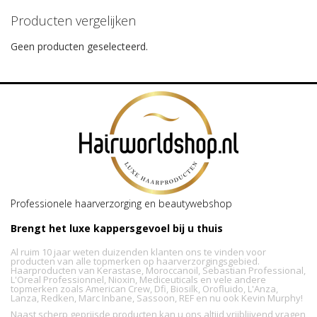
Producten vergelijken
Geen producten geselecteerd.
Professionele haarverzorging en beautywebshop
Brengt het luxe kappersgevoel bij u thuis
Al ruim 10 jaar weten duizenden klanten ons te vinden voor
producten van alle topmerken op haarverzorgingsgebied.
Haarproducten van Kerastase, Moroccanoil, Sebastian Professional,
L'Oreal Professionnel, Nioxin, Mediceuticals en vele andere
topmerken zoals American Crew, Dfi, Biosilk, Orofluido, L'Anza,
Lanza, Redken, Marc Inbane, Sassoon, REF en nu ook Kevin Murphy!
Naast scherp geprijsde producten kan u ons altijd vrijblijvend vragen