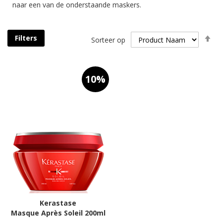
naar een van de onderstaande maskers.
Va
Filters
Sorteer op
h
na
la
so
10%
Kerastase
Masque Après Soleil 200ml