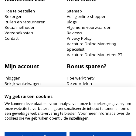
onze
nieuwsbrief
Hoe te bestellen
Sitemap
Bezorgen
Veilig online shoppen
Ruilen en retourneren
Blogs
Betaalmethoden
Algemene voorwaarden
Verzendkosten
Reviews
Contact
Privacy Policy
Vacature Online Marketing
Specialist
Vacature Online Marketeer PT
Mijn account
Bonus sparen?
Inloggen
Hoe werkt het?
Bekijk winkelwagen
De voordelen
Bonuspunten bekijken
Wij gebruiken cookies
Hairworldshop.nl
We kunnen deze plaatsen voor analyse van onze bezoekersgegevens, om
onze website te verbeteren, gepersonaliseerde inhoud te tonen en om u
Havik 41, 3811 EX Amersfoort
een geweldige website-ervaring te bieden. Voor meer informatie over de
+31 033 462 41 40
cookies die we gebruiken opent u de instellingen.
klantenservice@hairworldshop.nl
KVK: 68294956
BTW NL: NL001956496B19