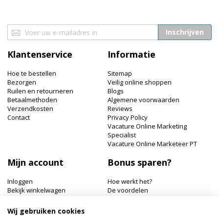
Abonneer
Inschrijven
u
op
Klantenservice
Informatie
onze
nieuwsbrief
Hoe te bestellen
Sitemap
Bezorgen
Veilig online shoppen
Ruilen en retourneren
Blogs
Betaalmethoden
Algemene voorwaarden
Verzendkosten
Reviews
Contact
Privacy Policy
Vacature Online Marketing
Specialist
Vacature Online Marketeer PT
Mijn account
Bonus sparen?
Inloggen
Hoe werkt het?
Bekijk winkelwagen
De voordelen
Bonuspunten bekijken
Wij gebruiken cookies
Hairworldshop.nl