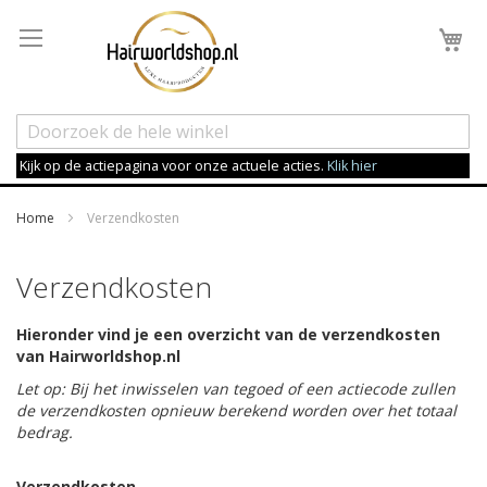
Wi
Kijk op de actiepagina voor onze actuele acties.
Klik hier
Home
Verzendkosten
Verzendkosten
Hieronder vind je een overzicht van de verzendkosten
van Hairworldshop.nl
Let op: Bij het inwisselen van tegoed of een actiecode zullen
de verzendkosten opnieuw berekend worden over het totaal
bedrag.
Verzendkosten