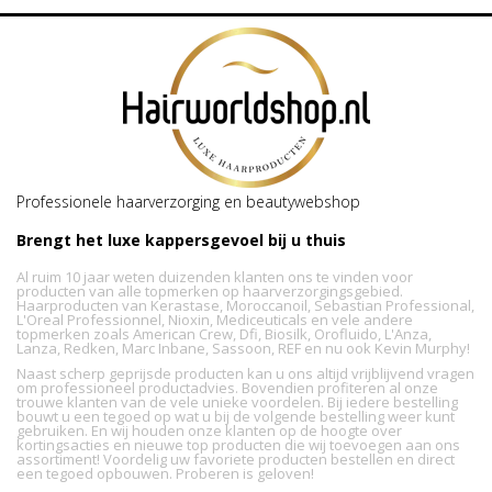
Professionele haarverzorging en beautywebshop
Brengt het luxe kappersgevoel bij u thuis
Al ruim 10 jaar weten duizenden klanten ons te vinden voor
producten van alle topmerken op haarverzorgingsgebied.
Haarproducten van Kerastase, Moroccanoil, Sebastian Professional,
L'Oreal Professionnel, Nioxin, Mediceuticals en vele andere
topmerken zoals American Crew, Dfi, Biosilk, Orofluido, L'Anza,
Lanza, Redken, Marc Inbane, Sassoon, REF en nu ook Kevin Murphy!
Naast scherp geprijsde producten kan u ons altijd vrijblijvend vragen
om professioneel productadvies. Bovendien profiteren al onze
trouwe klanten van de vele unieke voordelen. Bij iedere bestelling
bouwt u een tegoed op wat u bij de volgende bestelling weer kunt
gebruiken. En wij houden onze klanten op de hoogte over
kortingsacties en nieuwe top producten die wij toevoegen aan ons
assortiment! Voordelig uw favoriete producten bestellen en direct
een tegoed opbouwen. Proberen is geloven!