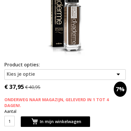
afbeeldingen-
gallerij
Ga
Product opties:
naar
het
Kies je optie
begin
van
€ 37,95
€ 40,95
7%
de
afbeeldingen-
ONDERWEG NAAR MAGAZIJN, GELEVERD IN 1 TOT 4
gallerij
DAGEN!.
Aantal
In mijn winkelwagen