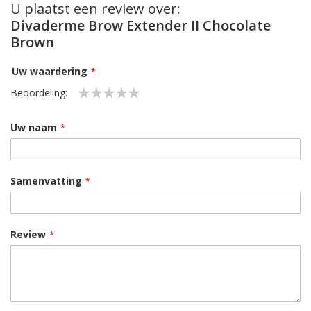
U plaatst een review over:
Divaderme Brow Extender II Chocolate
Brown
Uw waardering
Beoordeling:
1
2
3
4
5
star
stars
stars
stars
stars
Uw naam
Samenvatting
Review