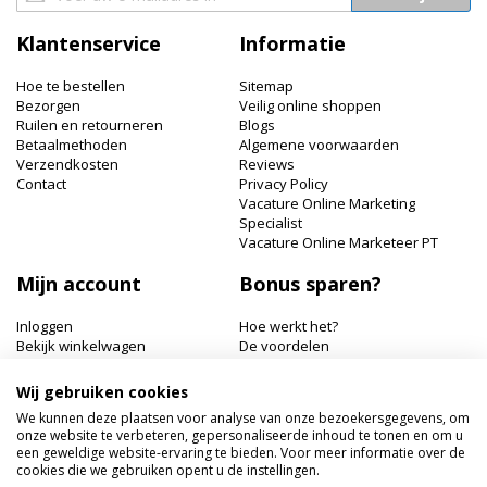
u
op
Klantenservice
Informatie
onze
nieuwsbrief
Hoe te bestellen
Sitemap
Bezorgen
Veilig online shoppen
Ruilen en retourneren
Blogs
Betaalmethoden
Algemene voorwaarden
Verzendkosten
Reviews
Contact
Privacy Policy
Vacature Online Marketing
Specialist
Vacature Online Marketeer PT
Mijn account
Bonus sparen?
Inloggen
Hoe werkt het?
Bekijk winkelwagen
De voordelen
Bonuspunten bekijken
Wij gebruiken cookies
Hairworldshop.nl
We kunnen deze plaatsen voor analyse van onze bezoekersgegevens, om
onze website te verbeteren, gepersonaliseerde inhoud te tonen en om u
Havik 41, 3811 EX Amersfoort
een geweldige website-ervaring te bieden. Voor meer informatie over de
+31 033 462 41 40
cookies die we gebruiken opent u de instellingen.