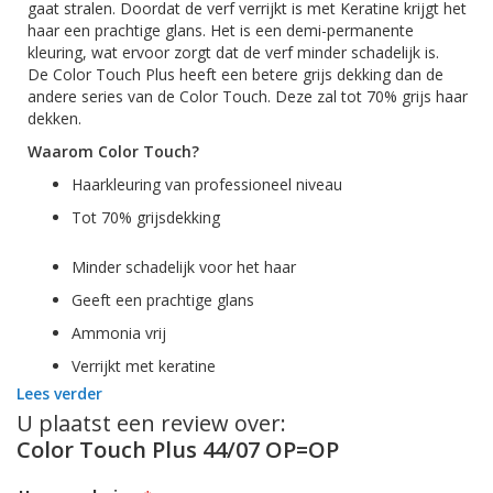
gaat stralen. Doordat
de verf
verrijkt is met Keratine krijgt het
haar een prachtige glans. Het is ee
n d
emi
-permanente
kleuring, wat ervoor zorgt dat de verf minder schadelijk is.
De
Color
Touch Plus heeft een betere grijs dekking da
n de
andere series van de
Color
Touch. De
ze zal tot 70% grijs haar
dekken.
Waarom
Color
Touch?
Haarkleuring van professioneel niveau
Tot 70% grijsdekking
Minder schadelijk voor het haar
Geeft een prachtige glans
Ammonia vrij
Verrijkt met keratine
Lees verder
Gebruikswijze:
U plaatst een review over:
Color Touch Plus 44/07 OP=OP
Let op! Haarkleuringsproducten zijn voor professioneel gebruik
en kunnen een allergische reactie geven, doe daarom altijd
een huidtest voor de behandeling om te zien of het product