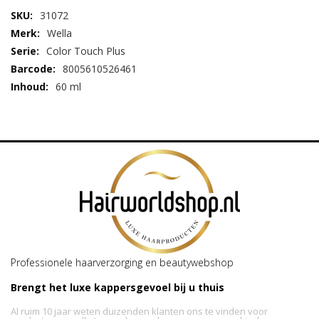
haartype.
31072
Bestel uw kleur vandaag nog in onze webshop;
Wella
Hairwoldshop.nl en geniet morgen al van een prachtige, frisse
nieuwe haarkleur!
Color Touch Plus
8005610526461
60 ml
Professionele haarverzorging en beautywebshop
Brengt het luxe kappersgevoel bij u thuis
Al ruim 10 jaar weten duizenden klanten ons te vinden voor