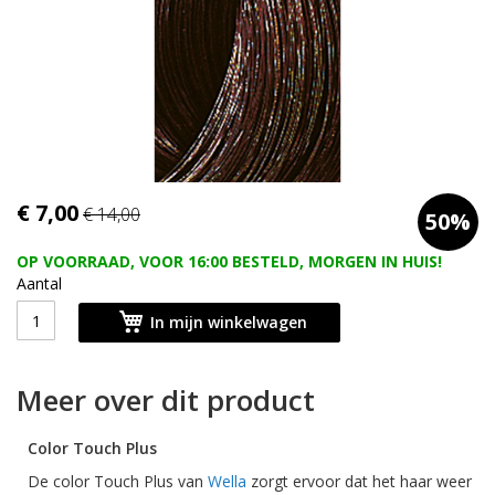
Ga
€ 7,00
€ 14,00
50%
naar
het
OP VOORRAAD, VOOR 16:00 BESTELD, MORGEN IN HUIS!
begin
Aantal
van
de
In mijn winkelwagen
afbeeldingen-
gallerij
Meer over dit product
Color
Touch Plus
De
color
Touch Plus van
Wella
zorgt ervoor dat het haar weer