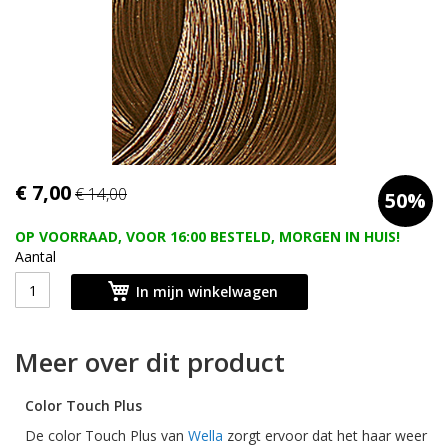
Ga
€ 7,00
€ 14,00
50%
naar
het
OP VOORRAAD, VOOR 16:00 BESTELD, MORGEN IN HUIS!
begin
Aantal
van
de
In mijn winkelwagen
afbeeldingen-
gallerij
Meer over dit product
Color
Touch Plus
De
color
Touch Plus van
Wella
zorgt ervoor dat het haar weer