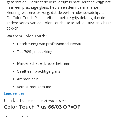
gaat stralen. Doordat
de verf
verrijkt is met Keratine krijgt het
haar een prachtige glans. Het is ee
n d
emi
-permanente
kleuring, wat ervoor zorgt dat de verf minder schadelijk is.
De
Color
Touch Plus heeft een betere grijs dekking da
n de
andere series van de
Color
Touch. De
ze zal tot 70% grijs haar
dekken.
Waarom
Color
Touch?
Haarkleuring van professioneel niveau
Tot 70% grijsdekking
Minder schadelijk voor het haar
Geeft een prachtige glans
Ammonia vrij
Verrijkt met keratine
Lees verder
Gebruikswijze:
U plaatst een review over:
Color Touch Plus 66/03 OP=OP
Let op! Haarkleuringsproducten zijn voor professioneel gebruik
en kunnen een allergische reactie geven, doe daarom altijd
een huidtest voor de behandeling om te zien of het product