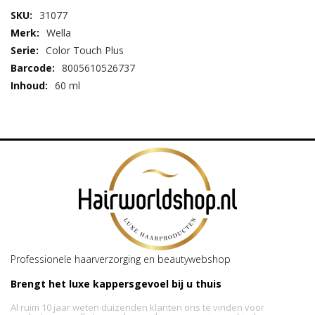
haartype.
31077
Bestel uw kleur vandaag nog in onze webshop;
Wella
Hairwoldshop.nl en geniet morgen al van een prachtige, frisse
nieuwe haarkleur!
Color Touch Plus
8005610526737
60 ml
Professionele haarverzorging en beautywebshop
Brengt het luxe kappersgevoel bij u thuis
Al ruim 10 jaar weten duizenden klanten ons te vinden voor