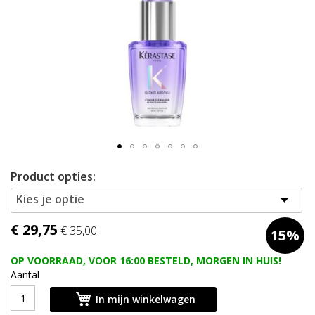
afbeeldingen-
gallerij
Ga
Product opties:
naar
het
Kies je optie
begin
van
€ 29,75
€ 35,00
15%
de
afbeeldingen-
OP VOORRAAD, VOOR 16:00 BESTELD, MORGEN IN HUIS!
gallerij
Aantal
In mijn winkelwagen