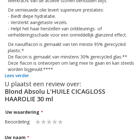
veerkracht van de actieve stoffen behouden blijft.
De vernieuwde olie levert superieure prestaties:
- Biedt diepe hydratatie.
- Versterkt aangetaste vezels.
- Helpt het haar herstellen van ontkleurings- of
verhelderingsschade voor een onmiddellijk glanzend effect.
De navulflacon is gemaakt van ten minste 95% gerecycled
plastic.*
De flacon is gemaakt van minstens 30% gerecycled glas.**
Deze flacon is ontworpen om lang mee te gaan en kan steeds
worden bijgevuld.****
Lees verder
*Behalve de dop, de pomp en het etiket.
U plaatst een review over:
**Behalve de dop en de pomp.
Blond Absolu L'HUILE CICAGLOSS
***Alleen op het navulbare formaat van 75 ml en het
navulformaat van 75 ml
HAAROLIE 30 ml
Waarom Kérastase
Blond Absolu
Huile Cicaextreme?
Uw waardering
- Het haar wordt onmiddelijk zacht, glad en handelbaar
- Beschermt tegen schadelijke invloeden van buitenaf
Beoordeling:
- Hydrateert en verzorgt intensief
1
2
3
4
5
- Voor een sterkere, meer resistente blonde kleur
star
stars
stars
stars
stars
Uw naam
- Hittebescherming en frizz-controle