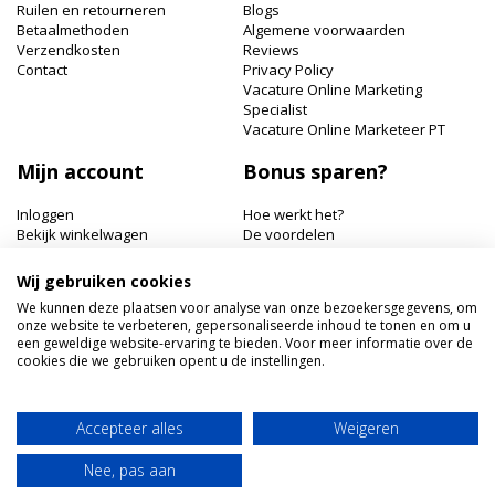
Ruilen en retourneren
Blogs
Betaalmethoden
Algemene voorwaarden
Verzendkosten
Reviews
Contact
Privacy Policy
Vacature Online Marketing
Specialist
Vacature Online Marketeer PT
Mijn account
Bonus sparen?
Inloggen
Hoe werkt het?
Bekijk winkelwagen
De voordelen
Bonuspunten bekijken
Wij gebruiken cookies
Hairworldshop.nl
We kunnen deze plaatsen voor analyse van onze bezoekersgegevens, om
onze website te verbeteren, gepersonaliseerde inhoud te tonen en om u
Havik 41, 3811 EX Amersfoort
een geweldige website-ervaring te bieden. Voor meer informatie over de
+31 033 462 41 40
cookies die we gebruiken opent u de instellingen.
klantenservice@hairworldshop.nl
KVK: 68294956
BTW NL: NL001956496B19
Accepteer alles
Weigeren
IBAN: NL59INGB0005905773
Nee, pas aan
Copyright © 2020 Hairworldshop.nl, Inc. All rights reserved.