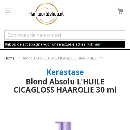
Wi
Kijk op de actiepagina voor onze actuele acties.
Klik hier
Home
Blond Absolu L'HUILE CICAGLOSS HAAROLIE 30 ml
Kerastase
Blond Absolu L'HUILE
CICAGLOSS HAAROLIE 30 ml
Ga
naar
het
einde
van
de