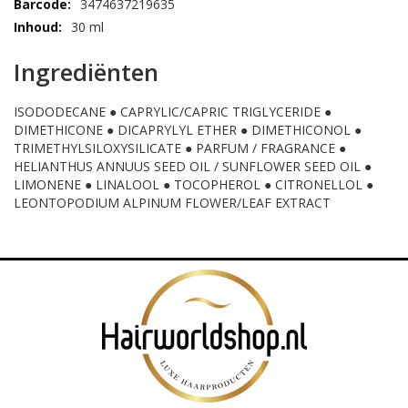
3474637219635
intensief voedende en verzachtende eigenschappen van de
haarolie. De haarvezel is
verzorgd
en beschermd tegen
30 ml
schadelijke invloeden van buitenaf. Het haar pluist minder en
heeft een stralende glans.
Ingrediënten
Ingrediënten Kérastase Huile Cicaextreme:
ISODODECANE ● CAPRYLIC/CAPRIC TRIGLYCERIDE ●
Cyclopentasiloxane - Dimethiconol - Parfum / Fragrance -
DIMETHICONE ● DICAPRYLYL ETHER ● DIMETHICONOL ●
Limonene - Helianthus Annuus Seed Oil / Sunflower Seed Oil -
TRIMETHYLSILOXYSILICATE ● PARFUM / FRAGRANCE ●
Linalool - Citronellol - Tocopherol - Leontopodium Alpinum
HELIANTHUS ANNUUS SEED OIL / SUNFLOWER SEED OIL ●
Flower / Leaf Extract
LIMONENE ● LINALOOL ● TOCOPHEROL ● CITRONELLOL ●
LEONTOPODIUM ALPINUM FLOWER/LEAF EXTRACT