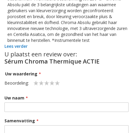
Absolu pakt de 3 belangrijkste uitdagingen aan waarmee
gebruikers van kleurverzorging worden geconfronteerd:
porositeit en breuk, door kleuring veroorzaakte pluis &
kleurinstabiliteit en dofheid. Chroma Absolu gebruikt haar
innovatieve nieuwe technologie, met 3 ultraverzorgende zuren
en Centella Asiatica, om de gezondheid van het haar van
binnenuit te herstellen. *Instrumentele test
Lees verder
U plaatst een review over:
Sérum Chroma Thermique ACTIE
Gebruik:
Stap 1. Verstuif 4 tot 6 pompjes op (handdoek)droog haar,
Uw waardering
afhankelijk van de lengte en dikte van het haar.
Beoordeling:
Stap 2: Kam het haar door om het gelijkmatig te verdelen.
1
2
3
4
5
Stap 3: Ga verder met föhnen. Breng aan op droog haar na het
star
stars
stars
stars
stars
Uw naam
föhnen of aan de lucht drogen als
finishing
touch om pluizig
haar te temmen en glans te geven.
Samenvatting