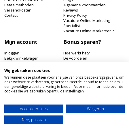
Betaalmethoden
Algemene voorwaarden
Verzendkosten
Reviews
Contact
Privacy Policy
Vacature Online Marketing
Specialist
Vacature Online Marketeer PT
Mijn account
Bonus sparen?
Inloggen
Hoe werkt het?
Bekijk winkelwagen
De voordelen
Bonuspunten bekijken
Wij gebruiken cookies
Hairworldshop.nl
We kunnen deze plaatsen voor analyse van onze bezoekersgegevens, om
onze website te verbeteren, gepersonaliseerde inhoud te tonen en om u
Havik 41, 3811 EX Amersfoort
een geweldige website-ervaring te bieden. Voor meer informatie over de
+31 033 462 41 40
cookies die we gebruiken opent u de instellingen.
klantenservice@hairworldshop.nl
KVK: 68294956
BTW NL: NL001956496B19
Accepteer alles
Weigeren
IBAN: NL59INGB0005905773
Nee, pas aan
Copyright © 2020 Hairworldshop.nl, Inc. All rights reserved.