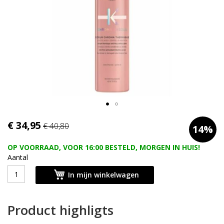
afbeeldingen-
gallerij
Ga
€ 34,95
€ 40,80
14%
naar
het
OP VOORRAAD, VOOR 16:00 BESTELD, MORGEN IN HUIS!
begin
Aantal
van
de
In mijn winkelwagen
afbeeldingen-
gallerij
Product highligts