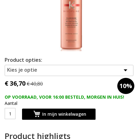
Ga
Product opties:
naar
het
Kies je optie
begin
van
€ 36,70
€ 40,80
10%
de
afbeeldingen-
OP VOORRAAD, VOOR 16:00 BESTELD, MORGEN IN HUIS!
gallerij
Aantal
In mijn winkelwagen
Product highligts