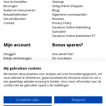
Hoe te bestellen
Sitemap
Bezorgen
Veilig online shoppen
Ruilen en retourneren
Blogs
Betaalmethoden
Algemene voorwaarden
Verzendkosten
Reviews
Contact
Privacy Policy
Vacature Online Marketing
Specialist
Vacature Online Marketeer PT
Mijn account
Bonus sparen?
Inloggen
Hoe werkt het?
Bekijk winkelwagen
De voordelen
Bonuspunten bekijken
Wij gebruiken cookies
Hairworldshop.nl
We kunnen deze plaatsen voor analyse van onze bezoekersgegevens, om
onze website te verbeteren, gepersonaliseerde inhoud te tonen en om u
Havik 41, 3811 EX Amersfoort
een geweldige website-ervaring te bieden. Voor meer informatie over de
+31 033 462 41 40
cookies die we gebruiken opent u de instellingen.
klantenservice@hairworldshop.nl
KVK: 68294956
BTW NL: NL001956496B19
Accepteer alles
Weigeren
IBAN: NL59INGB0005905773