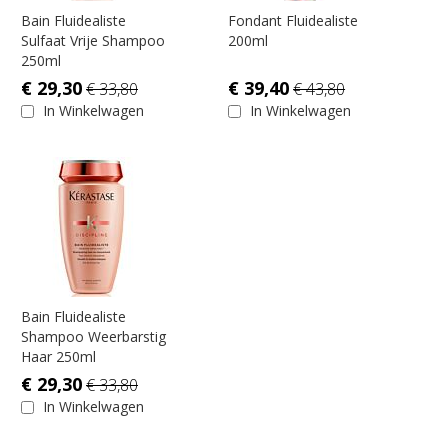
direct beschermt is tegen de hitte die stylingtools zoals een
Bain Fluidealiste
Fondant Fluidealiste
föhn of stylingtang veroorzaken.
Sulfaat Vrije Shampoo
200ml
250ml
€ 29,30
€ 39,40
€ 33,80
€ 43,80
In Winkelwagen
In Winkelwagen
Bain Fluidealiste
Shampoo Weerbarstig
Haar 250ml
€ 29,30
€ 33,80
In Winkelwagen