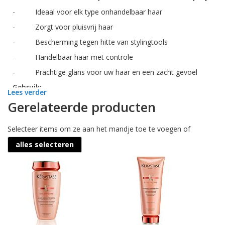
- Ideaal voor elk type onhandelbaar haar
- Zorgt voor pluisvrij haar
- Bescherming tegen hitte van stylingtools
- Handelbaar haar met controle
- Prachtige glans voor uw haar en een zacht gevoel
Gebruik:
Lees verder
De
Kérastase
Discipline Fluidissime Leave-in Spray brengt u
Gerelateerde producten
gelijkmatig over uw haar aan op handdoek droog haar. Na het
gebruik van de leave-in spray droogt u het haar aan de lucht of
Selecteer items om ze aan het mandje toe te voegen of
droog het anders met een föhn wat nu prima kan door de
bescherming die de Fluidissime biedt.
alles selecteren
Advies: Gebruik de Fluidissime Leave-in Spray in combinatie
met andere producten zoals
conditioners
of shampoos uit de
Discipline lijn van Kérastase voor het beste resultaat.
Na gebruik:
De Kérastase Discipline Fluidissime Leave-in Spray zorgt dat
uw haar makkelijker handelbaar wordt en pluisvrij blijft. En ook