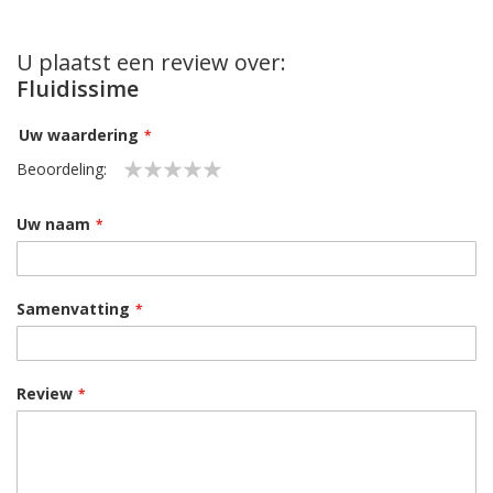
U plaatst een review over:
Fluidissime
Uw waardering
Beoordeling:
1
2
3
4
5
star
stars
stars
stars
stars
Uw naam
Samenvatting
Review