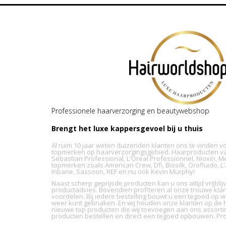
Professionele haarverzorging en beautywebshop
Brengt het luxe kappersgevoel bij u thuis
Al ruim 10 jaar weten duizenden klanten ons te vinden v
topmerken op haarverzorgingsgebied. Haarproducten va
Sebastian Professional, L'Oreal Professionnel, Nioxin, M
topmerken zoals American Crew, Dfi, Biosilk, Orofluido, 
Inbane, Sassoon, REF en nu ook Kevin Murphy!
Naast scherp geprijsde producten kan u ons altijd vrijbl
productadvies. Bovendien profiteren al onze trouwe kla
voordelen. Bij iedere bestelling bouwt u een tegoed op wa
weer kunt gebruiken. En wij houden onze klanten op de h
nieuwe top producten die wij toevoegen aan ons assorti
producten bestellen en direct een tegoed opbouwen. Pro