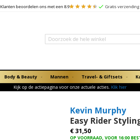
Klanten beoordelen ons met een 8.9
Gratis verzending 
Zoek
Body & Beauty
Mannen
Travel- & Giftsets
K
Kijk op de actiepagina voor onze actuele acties.
Klik hier
Kevin Murphy
Easy Rider Stylin
€ 31,50
OP VOORRAAD, VOOR 16:00 BES