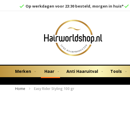
Op werkdagen voor 23:30 besteld, morgen in huis*
Merken
Haar
Anti Haaruitval
Tools
Home
Easy Rider Styling 100 gr
Ga
naar
het
einde
van
de