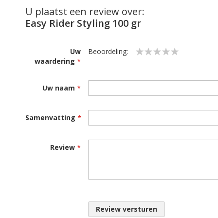
U plaatst een review over:
Easy Rider Styling 100 gr
Uw
Beoordeling:
waardering
1
2
3
4
5
star
stars
stars
stars
stars
Uw naam
Samenvatting
Review
Review versturen