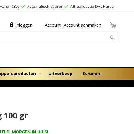
vanaf €35,-
Automatisch sparen
Afhaallocatie DHL Parcel
Winkel
Inloggen
Account
Account aanmaken
Zoek
appersproducten
Uitverkoop
Scrummi
g 100 gr
TELD, MORGEN IN HUIS!