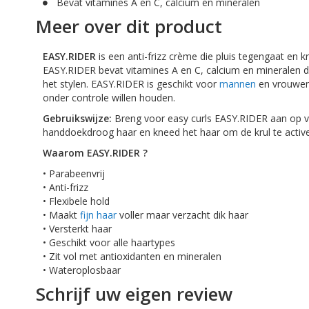
Bevat vitamines A en C, calcium en mineralen
Meer over dit product
EASY.RIDER
is een anti-frizz crème die pluis tegengaat en k
EASY.RIDER bevat vitamines A en C, calcium en mineralen di
het stylen. EASY.RIDER is geschikt voor
mannen
en vrouwen 
onder controle willen houden.
Gebruikswijze:
Breng voor easy curls EASY.RIDER aan op v
handdoekdroog haar en kneed het haar om de krul te active
Waarom EASY.RIDER ?
• Parabeenvrij
• Anti-frizz
• Flexibele hold
• Maakt
fijn haar
voller maar verzacht dik haar
• Versterkt haar
• Geschikt voor alle haartypes
• Zit vol met antioxidanten en mineralen
• Wateroplosbaar
Schrijf uw eigen review