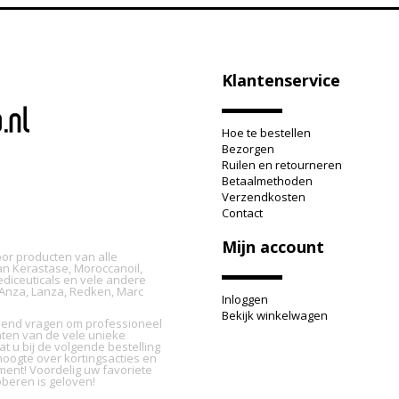
Klantenservice
Hoe te bestellen
Bezorgen
Ruilen en retourneren
Betaalmethoden
Verzendkosten
Contact
Mijn account
oor producten van alle
n Kerastase, Moroccanoil,
ediceuticals en vele andere
L'Anza, Lanza, Redken, Marc
Inloggen
Bekijk winkelwagen
ijvend vragen om professioneel
nten van de vele unieke
t u bij de volgende bestelling
oogte over kortingsacties en
ment! Voordelig uw favoriete
beren is geloven!