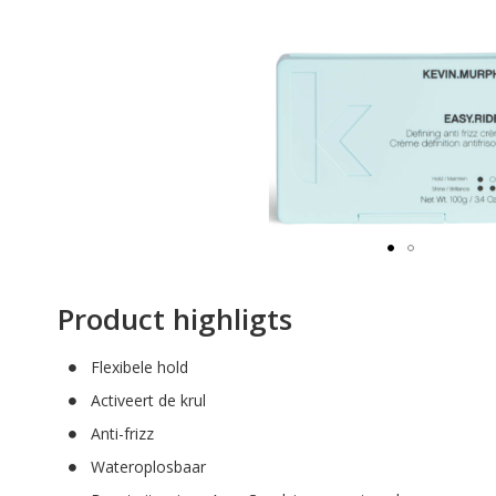
afbeeldingen-
gallerij
Ga
naar
Product highligts
het
begin
Flexibele hold
van
de
Activeert de krul
afbeeldingen-
Anti-frizz
gallerij
Wateroplosbaar