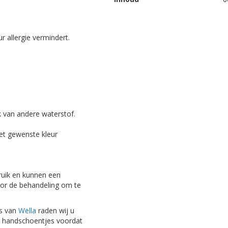
r allergie vermindert.
k van andere waterstof.
et gewenste kleur
ruik en kunnen een
voor de behandeling om te
s
van
Wella
raden wij u
ijd handschoentjes voordat