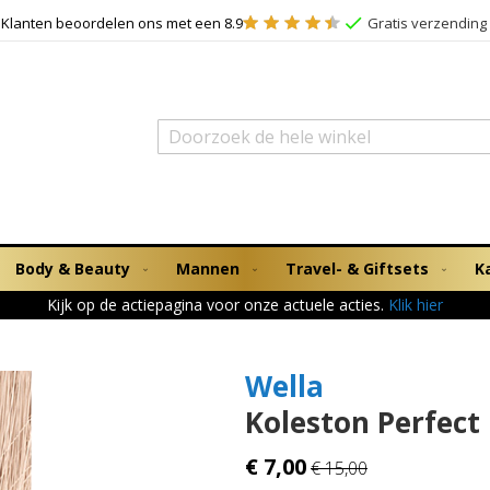
Klanten beoordelen ons met een 8.9
Gratis verzending 
Zoek
Body & Beauty
Mannen
Travel- & Giftsets
K
Kijk op de actiepagina voor onze actuele acties.
Klik hier
Wella
Koleston Perfect
€ 7,00
€ 15,00