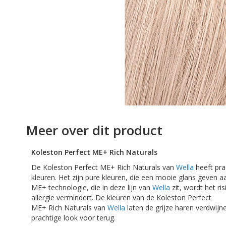
afbeeldingen-
gallerij
Ga
naar
Meer over dit product
het
begin
Koleston
Perfect ME+
Rich
Naturals
van
de
De
Koleston
Perfect ME+
Rich
Naturals
van
Wella
heeft pr
afbeeldingen-
kleuren. Het zijn pure kleuren, die een mooie glans geven a
gallerij
ME+ technologie, die in deze lijn van
Wella
zit, wordt het ri
allergie vermindert. De kleuren van de
Koleston
Perfect
ME+
Rich
Naturals
van
Wella
laten de grijze haren verdwijne
prachtige look voor terug.