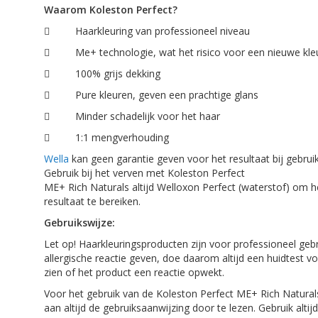
Waarom
Koleston
Perfect?

Haarkleuring van professioneel niveau

Me+ technologie, wat het risico voor een nieuwe kleu

100% grijs dekking

Pure kleuren, geven een prachtige glans

Minder schadelijk voor het haar

1:1 mengverhouding
Wella
kan geen garantie geven voor het resultaat bij gebrui
Gebruik bij het verven met
Koleston
Perfect
ME+
Rich
Naturals
altijd
Welloxon
Perfect (waterstof) om h
resultaat te bereiken.
Gebruikswijze:
Let op! Haarkleuringsproducten zijn voor professioneel geb
allergische reactie geven, doe daarom altijd een huidtest 
zien of het product een reactie opwekt.
Voor het gebruik van de
Koleston
Perfect ME+
Rich
Natural
aan altijd de gebruiksaanwijzing door te lezen. Gebruik alt