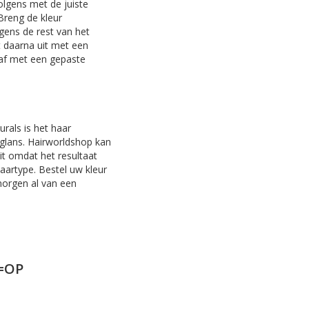
volgens me
t
de juiste
Breng de kleur
gens de rest van het
t daarna uit met een
 af met een gepaste
urals
is het haar
 glans. Hairworldshop kan
it omdat het resultaat
haartype. Bestel uw kleur
morgen al van een
P=OP