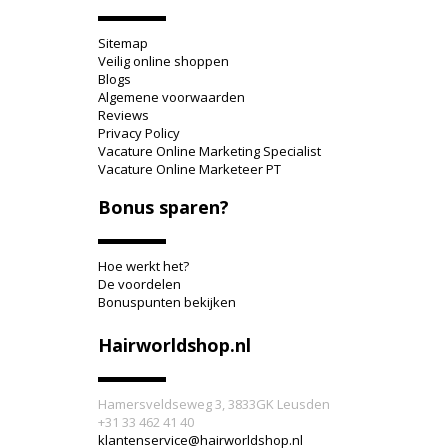
Sitemap
Veilig online shoppen
Blogs
Algemene voorwaarden
Reviews
Privacy Policy
Vacature Online Marketing Specialist
Vacature Online Marketeer PT
Bonus sparen?
Hoe werkt het?
De voordelen
Bonuspunten bekijken
Hairworldshop.nl
Hamersveldseweg 3, 3833GK Leusden
+31 33 462 41 40
klantenservice@hairworldshop.nl