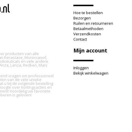
Hoe te bestellen
Bezorgen
Ruilen en retourneren
Betaalmethoden
Verzendkosten
Contact
Mijn account
oor producten van alle
n Kerastase, Moroccanoil,
ediceuticals en vele andere
L'Anza, Lanza, Redken, Marc
Inloggen
Bekijk winkelwagen
ijvend vragen om professioneel
nten van de vele unieke
t u bij de volgende bestelling
oogte over kortingsacties en
ment! Voordelig uw favoriete
beren is geloven!