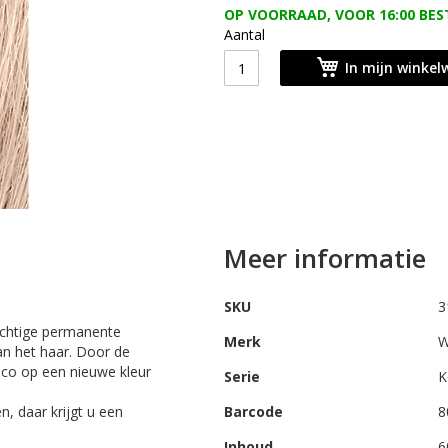
OP VOORRAAD, VOOR 16:00 BES
Aantal
In mijn winke
Meer informatie
SKU
3
achtige permanente
Merk
W
an het haar. Door de
sico op een nieuwe kleur
Serie
K
n, daar krijgt u een
Barcode
8
Inhoud
6