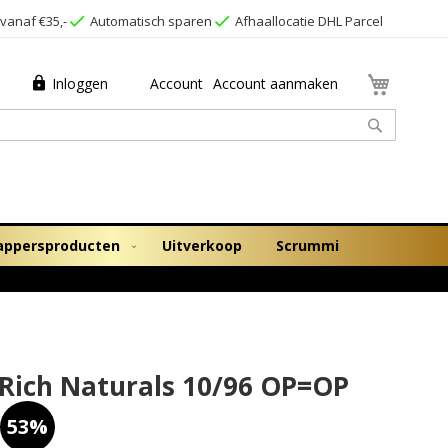
vanaf €35,-
Automatisch sparen
Afhaallocatie DHL Parcel
Winkel
Inloggen
Account
Account aanmaken
Zoek
appersproducten
Uitverkoop
Scrummi
 Rich Naturals 10/96 OP=OP
53%