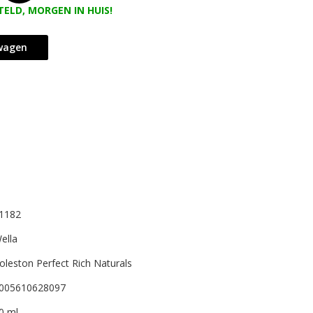
TELD, MORGEN IN HUIS!
lwagen
1182
ella
oleston Perfect Rich Naturals
005610628097
0 ml