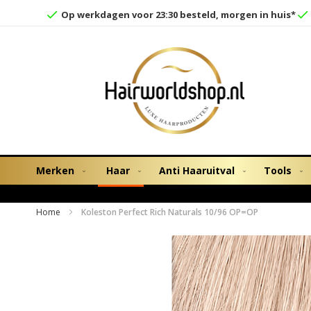
Op werkdagen voor 23:30 besteld, morgen in huis*
Merken
Haar
Anti Haaruitval
Tools
Home
Koleston Perfect Rich Naturals 10/96 OP=OP
Ga
naar
het
einde
van
de