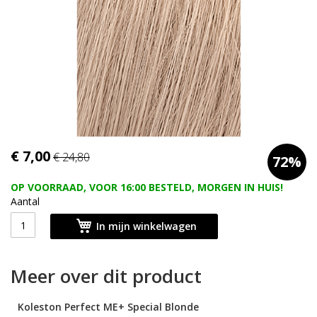
afbeeldingen-
gallerij
Ga
€ 7,00
€ 24,80
72%
naar
het
OP VOORRAAD, VOOR 16:00 BESTELD, MORGEN IN HUIS!
begin
Aantal
van
de
In mijn winkelwagen
afbeeldingen-
gallerij
Meer over dit product
Koleston
Perfect ME+ Special Blonde