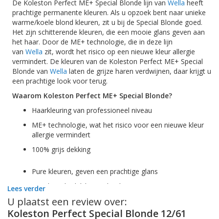
De
Koleston
Perfect ME+ Special Blonde lijn van
Wella
heeft
prachtige permanente kleuren. Als u opzoek bent naar unieke
warme/koele blond kleuren, zit u bij de Special Blonde goed.
Het zijn schitterende kleuren, die een mooie glans geven aan
het haar. Door de ME+ technologie, die in deze lijn
van
Wella
zit, wordt het risico op een nieuwe kleur allergie
vermindert. De kleuren van de
Koleston
Perfect ME+ Special
Blonde van
Wella
laten de grijze haren verdwijnen, daar krijgt u
een prachtige look voor terug.
Waarom
Koleston
Perfect ME+ Special Blonde?
Haarkleuring van professioneel niveau
ME+ technologie, wat het risico voor een nieuwe kleur
allergie vermindert
100% grijs dekking
Pure kleuren, geven een prachtige glans
Minder schadelijk voor het haar
Lees verder
U plaatst een review over:
1:2 mengverhouding
Koleston Perfect Special Blonde 12/61