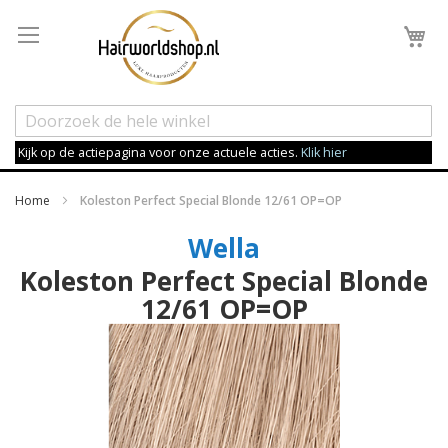
Wi
Kijk op de actiepagina voor onze actuele acties.
Klik hier
Home
Koleston Perfect Special Blonde 12/61 OP=OP
Wella
Koleston Perfect Special Blonde
12/61 OP=OP
Ga
naar
het
einde
van
de