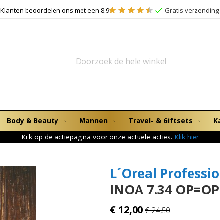
Klanten beoordelen ons met een 8.9
Gratis verzending 
Zoek
Body & Beauty
Mannen
Travel- & Giftsets
K
Kijk op de actiepagina voor onze actuele acties.
Klik hier
L´Oreal Professi
INOA 7.34 OP=OP
€ 12,00
€ 24,50