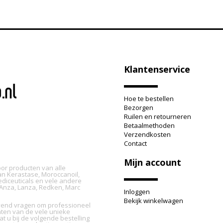
Klantenservice
Hoe te bestellen
Bezorgen
Ruilen en retourneren
Betaalmethoden
Verzendkosten
Contact
Mijn account
oor producten van alle
n Kerastase, Moroccanoil,
ediceuticals en vele andere
L'Anza, Lanza, Redken, Marc
Inloggen
Bekijk winkelwagen
ijvend vragen om professioneel
nten van de vele unieke
t u bij de volgende bestelling