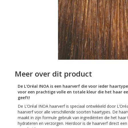
afbeeldingen-
gallerij
Ga
naar
Meer over dit product
het
begin
De L'Oréal INOA is een haarverf die voor ieder haartype
van
voor een prachtige volle en totale kleur die het haar e
de
geeft!
afbeeldingen-
gallerij
De L’Oréal INOA haarverf is speciaal ontwikkeld door L’Oré
haarverf voor alle verschillende soorten haartypes. De haar
maakt in zijn formule gebruik van ingrediënten die het haar 
hydrateren en verzorgen. Hierdoor is de haarverf direct een