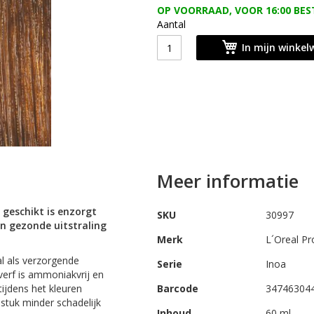
OP VOORRAAD, VOOR 16:00 BES
Aantal
In mijn winke
Meer informatie
 geschikt is enzorgt
SKU
30997
en gezonde uitstraling
Merk
L´Oreal Pr
al als verzorgende
Serie
Inoa
verf is ammoniakvrij en
tijdens het kleuren
Barcode
34746304
 stuk minder schadelijk
Inhoud
60 ml