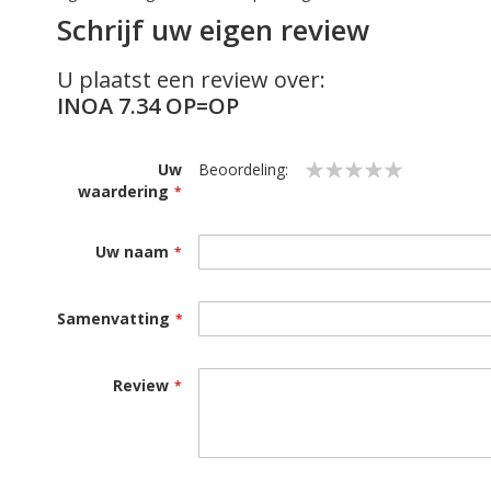
Schrijf uw eigen review
U plaatst een review over:
INOA 7.34 OP=OP
Uw
Beoordeling:
waardering
1
2
3
4
5
star
stars
stars
stars
stars
Uw naam
Samenvatting
Review