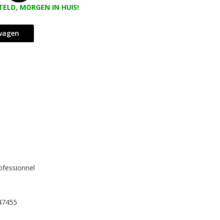
TELD, MORGEN IN HUIS!
lwagen
ofessionnel
47455