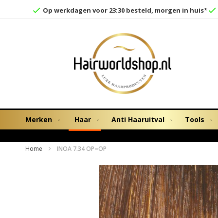
Op werkdagen voor 23:30 besteld, morgen in huis*
Merken
Haar
Anti Haaruitval
Tools
Home
INOA 7.34 OP=OP
Ga
naar
het
einde
van
de