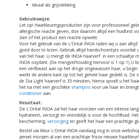
Ideaal als grijsdekking
Gebruikswijze:
Let op! Haarkleuringsproducten zijn voor professioneel geb
allergische reactie geven, doe daarom altijd een huidtest 
zien of het product een reactie opwekt.
Voor het gebruik van de L'Oréal INOA raden wij u aan altijd
goed door te lezen. Gebruik altijd handschoentjes voordat 
van het haar. U mengt de INOA haarverf in een schaaltje m
INOA oxydant. (De mengverhouding hiervoor is 1 op 1) U b
een verfkwast aan op het droge ongewassen haar, u begin 
werkt de andere kant op tot het gehele haar gedekt is. De s
de Dia Light haarverf is 35 minuten, hierna spoelt u het haa
het na met een geschikte
shampoo
voor uw haar en brengt
conditioner
aan.
Resultaat:
De L'Oréal INOA zal het haar voorzien van een intense lang
hydrateert, verzorgt en vriendelijk is voor de hoofdhuid. He
bescherming,
verzorging
en geeft het haar een prachtige gl
Bestel uw kleur L'Oréal INOA vandaag nog in onze webshop
geniet morgen al van een prachtige frisse nieuwe haarkleur!