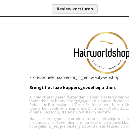
Review versturen
Professionele haarverzorging en beautywebshop
Brengt het luxe kappersgevoel bij u thuis
Al ruim 10 jaar weten duizenden klanten ons te vinden v
topmerken op haarverzorgingsgebied. Haarproducten va
Sebastian Professional, L'Oreal Professionnel, Nioxin, M
topmerken zoals American Crew, Dfi, Biosilk, Orofluido, 
Inbane, Sassoon, REF en nu ook Kevin Murphy!
Naast scherp geprijsde producten kan u ons altijd vrijbl
productadvies. Bovendien profiteren al onze trouwe kla
voordelen. Bij iedere bestelling bouwt u een tegoed op wa