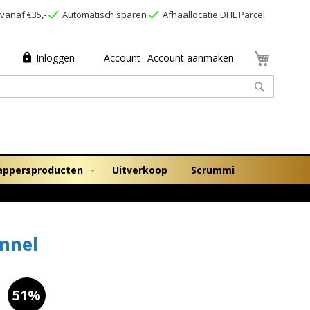
vanaf €35,-
Automatisch sparen
Afhaallocatie DHL Parcel
Winkel
Inloggen
Account
Account aanmaken
Zoek
appersproducten
Uitverkoop
Scrummi
onnel
51%