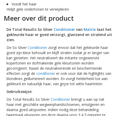
Voedt het haar
Helpt gele ondertonen te verwijderen
Meer over dit product
De Total Results So Silver
Conditioner
van
Matrix
laat het
gekleurde haar er goed verzorgt, glanzend en stralend uit
zien.
De So Silver
Conditioner
zorgt ervoor dat het gekleurde haar
goed zijn kleur behoudt en blijft stralen zodat je er langer van
kan genieten. Het neutraliseert die irritante ongewenste
kopertonen en dofmakende gele kleurtonen worden
gecorrigeert. Naast de neutraliserende en beschermende
effecten zorgt de
conditioner
er ook voor dat de highlights van
blondines geillumineert worden. En voegt helderheid toe aan
gekleurd en natuurlijk haar, van grijze tot witte haartinten.
Gebruikswijze:
De Total Results So Silver
Conditioner
brengt u aan op nat
haar met geschikte wegwerphandschoenen, emulgeren en
daarna goed uitspoelen. Indien nodig deze behandeling
tweemaal uitvoeren om deze daarna voor 3 á 5 minuten te