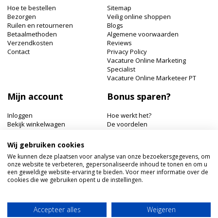
nieuwsbrief
Hoe te bestellen
Sitemap
Bezorgen
Veilig online shoppen
Ruilen en retourneren
Blogs
Betaalmethoden
Algemene voorwaarden
Verzendkosten
Reviews
Contact
Privacy Policy
Vacature Online Marketing
Specialist
Vacature Online Marketeer PT
Mijn account
Bonus sparen?
Inloggen
Hoe werkt het?
Bekijk winkelwagen
De voordelen
Bonuspunten bekijken
Wij gebruiken cookies
Hairworldshop.nl
We kunnen deze plaatsen voor analyse van onze bezoekersgegevens, om
onze website te verbeteren, gepersonaliseerde inhoud te tonen en om u
Havik 41, 3811 EX Amersfoort
een geweldige website-ervaring te bieden. Voor meer informatie over de
+31 033 462 41 40
cookies die we gebruiken opent u de instellingen.
klantenservice@hairworldshop.nl
KVK: 68294956
BTW NL: NL001956496B19
Accepteer alles
Weigeren
IBAN: NL59INGB0005905773