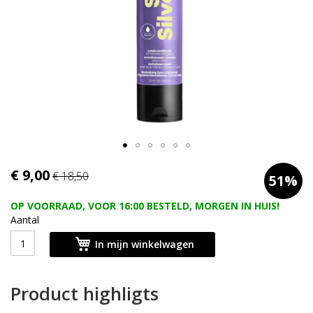
afbeeldingen-
gallerij
Ga
€ 9,00
€ 18,50
51%
naar
het
OP VOORRAAD, VOOR 16:00 BESTELD, MORGEN IN HUIS!
begin
Aantal
van
de
In mijn winkelwagen
afbeeldingen-
gallerij
Product highligts