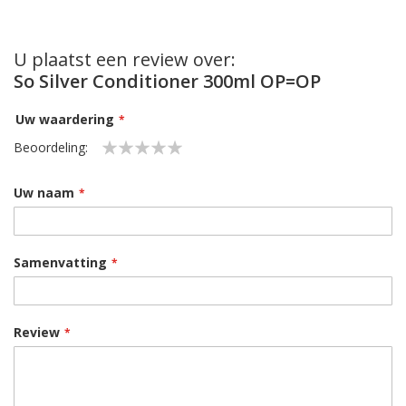
U plaatst een review over:
So Silver Conditioner 300ml OP=OP
Uw waardering
Beoordeling:
1
2
3
4
5
star
stars
stars
stars
stars
Uw naam
Samenvatting
Review