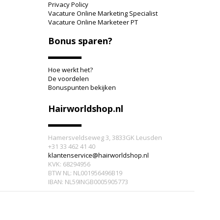
Privacy Policy
Vacature Online Marketing Specialist
Vacature Online Marketeer PT
Bonus sparen?
Hoe werkt het?
De voordelen
Bonuspunten bekijken
Hairworldshop.nl
Hamersveldseweg 3, 3833GK Leusden
+31 33 462 41 40
klantenservice@hairworldshop.nl
KVK: 68294956
BTW NL: NL001956496B19
IBAN: NL59INGB0005905773