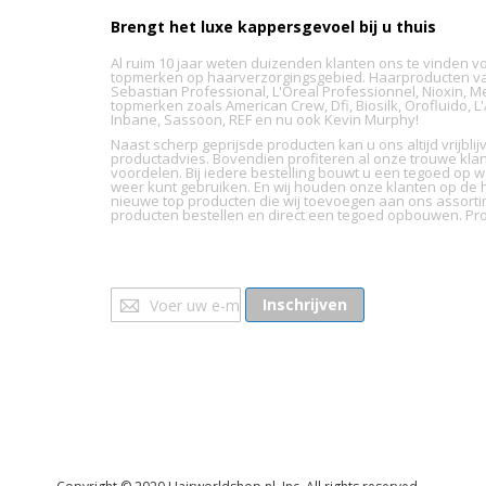
Brengt het luxe kappersgevoel bij u thuis
Al ruim 10 jaar weten duizenden klanten ons te vinden v
topmerken op haarverzorgingsgebied. Haarproducten va
Sebastian Professional, L'Oreal Professionnel, Nioxin, M
topmerken zoals American Crew, Dfi, Biosilk, Orofluido, 
Inbane, Sassoon, REF en nu ook Kevin Murphy!
Naast scherp geprijsde producten kan u ons altijd vrijbl
productadvies. Bovendien profiteren al onze trouwe kla
voordelen. Bij iedere bestelling bouwt u een tegoed op wa
weer kunt gebruiken. En wij houden onze klanten op de h
nieuwe top producten die wij toevoegen aan ons assorti
producten bestellen en direct een tegoed opbouwen. Pro
Abonneer
Inschrijven
u
op
onze
nieuwsbrief