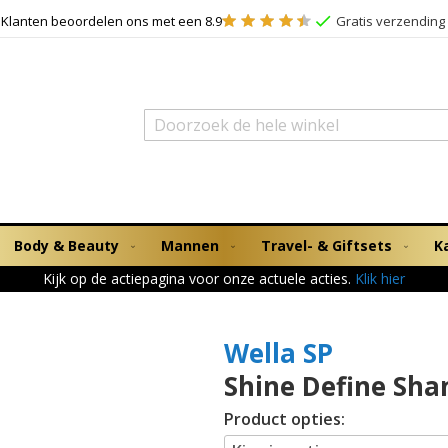
Klanten beoordelen ons met een 8.9
Gratis verzending 
Zoek
Body & Beauty
Mannen
Travel- & Giftsets
K
Kijk op de actiepagina voor onze actuele acties.
Klik hier
Wella SP
Shine Define Sh
Product opties: