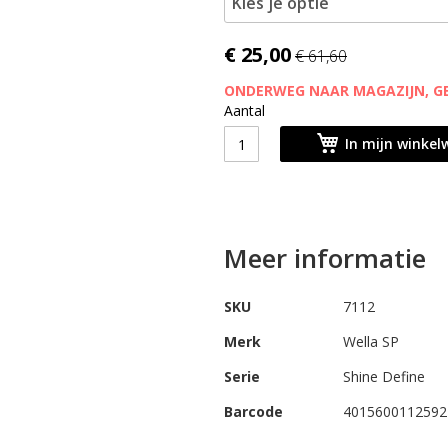
Kies je optie
€ 25,00
€ 61,60
ONDERWEG NAAR MAGAZIJN, GEL
Aantal
In mijn winke
Meer informatie
SKU
7112
Merk
Wella SP
Serie
Shine Define
Barcode
4015600112592