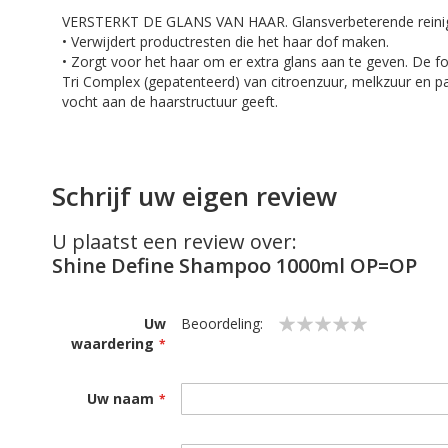
VERSTERKT DE GLANS VAN HAAR. Glansverbeterende reinig
• Verwijdert productresten die het haar dof maken.
• Zorgt voor het haar om er extra glans aan te geven. De f
Tri Complex (gepatenteerd) van citroenzuur, melkzuur en p
vocht aan de haarstructuur geeft.
Schrijf uw eigen review
U plaatst een review over:
Shine Define Shampoo 1000ml OP=OP
Uw
Beoordeling:
waardering
1
2
3
4
5
star
stars
stars
stars
stars
Uw naam