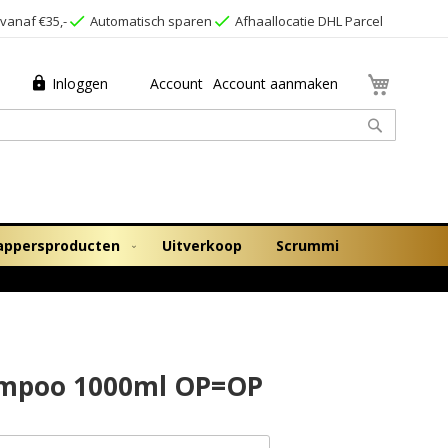
vanaf €35,-
Automatisch sparen
Afhaallocatie DHL Parcel
Winkel
Inloggen
Account
Account aanmaken
Zoek
appersproducten
Uitverkoop
Scrummi
ampoo 1000ml OP=OP