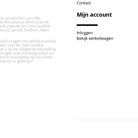
Contact
Mijn account
oor producten van alle
n Kerastase, Moroccanoil,
ediceuticals en vele andere
L'Anza, Lanza, Redken, Marc
Inloggen
Bekijk winkelwagen
ijvend vragen om professioneel
nten van de vele unieke
t u bij de volgende bestelling
oogte over kortingsacties en
ment! Voordelig uw favoriete
beren is geloven!