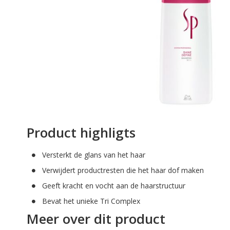
afbeeldingen-
gallerij
Ga
naar
Product highligts
het
begin
Versterkt de glans van het haar
van
de
Verwijdert productresten die het haar dof maken
afbeeldingen-
Geeft kracht en vocht aan de haarstructuur
gallerij
Bevat het unieke Tri Complex
Meer over dit product