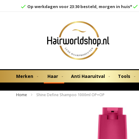
Op werkdagen voor 23:30 besteld, morgen in huis*
Merken
Haar
Anti Haaruitval
Tools
Home
Shine Define Shampoo 1000ml OP=OP
Ga
naar
het
einde
van
de