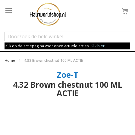
Wi
Kijk op de actiepagina voor onze actuele acties.
Klik hier
Home
4.32 Brown chestnut 100 ML ACTIE
Zoe-T
4.32 Brown chestnut 100 ML
ACTIE
Ga
naar
het
einde
van
de