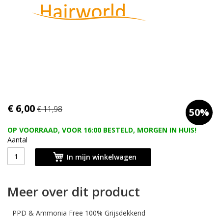
afbeeldingen-
gallerij
Ga
€ 6,00
€ 11,98
50%
naar
het
OP VOORRAAD, VOOR 16:00 BESTELD, MORGEN IN HUIS!
begin
Aantal
van
de
In mijn winkelwagen
afbeeldingen-
gallerij
Meer over dit product
PPD & Ammonia Free 100% Grijsdekkend