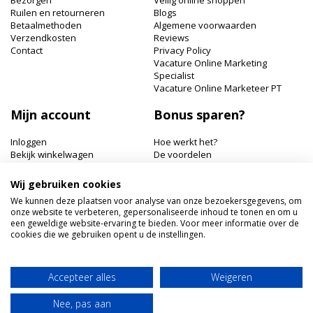
Bezorgen
Veilig online shoppen
Ruilen en retourneren
Blogs
Betaalmethoden
Algemene voorwaarden
Verzendkosten
Reviews
Contact
Privacy Policy
Vacature Online Marketing
Specialist
Vacature Online Marketeer PT
Mijn account
Bonus sparen?
Inloggen
Hoe werkt het?
Bekijk winkelwagen
De voordelen
Bonuspunten bekijken
Wij gebruiken cookies
Hairworldshop.nl
We kunnen deze plaatsen voor analyse van onze bezoekersgegevens, om
onze website te verbeteren, gepersonaliseerde inhoud te tonen en om u
Havik 41, 3811 EX Amersfoort
een geweldige website-ervaring te bieden. Voor meer informatie over de
+31 033 462 41 40
cookies die we gebruiken opent u de instellingen.
klantenservice@hairworldshop.nl
KVK: 68294956
BTW NL: NL001956496B19
Accepteer alles
Weigeren
IBAN: NL59INGB0005905773
Nee, pas aan
Copyright © 2020 Hairworldshop.nl, Inc. All rights reserved.