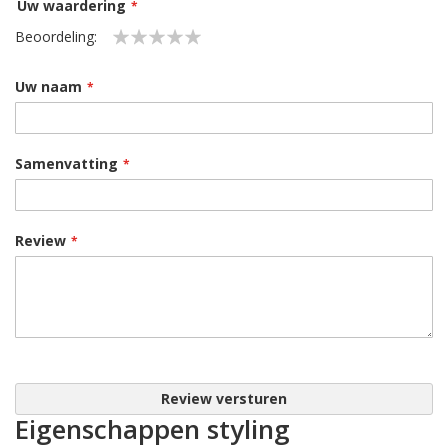
Uw waardering
Beoordeling:
1
2
3
4
5
star
stars
stars
stars
stars
Uw naam
Samenvatting
Review
Review versturen
Eigenschappen styling