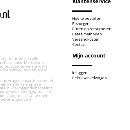
Klantenservice
Hoe te bestellen
Bezorgen
Ruilen en retourneren
Betaalmethoden
Verzendkosten
Contact
Mijn account
oor producten van alle
n Kerastase, Moroccanoil,
ediceuticals en vele andere
L'Anza, Lanza, Redken, Marc
Inloggen
Bekijk winkelwagen
ijvend vragen om professioneel
nten van de vele unieke
t u bij de volgende bestelling
oogte over kortingsacties en
ment! Voordelig uw favoriete
beren is geloven!