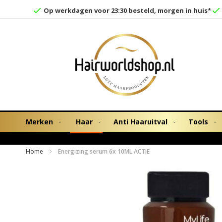
Op werkdagen voor 23:30 besteld, morgen in huis*
Merken
Haar
Anti Haaruitval
Tools
Home
Energizing serum 6x 10ML ACTIE
Ga
naar
het
einde
van
de