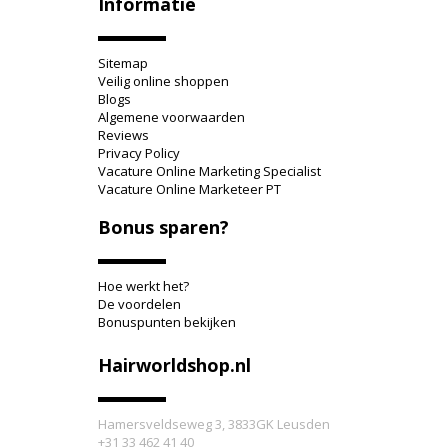
Informatie
Sitemap
Veilig online shoppen
Blogs
Algemene voorwaarden
Reviews
Privacy Policy
Vacature Online Marketing Specialist
Vacature Online Marketeer PT
Bonus sparen?
Hoe werkt het?
De voordelen
Bonuspunten bekijken
Hairworldshop.nl
Hamersveldseweg 3, 3833GK Leusden
+31 33 462 41 40