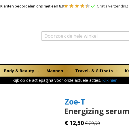
Klanten beoordelen ons met een 8.9
Gratis verzending 
Zoek
Body & Beauty
Mannen
Travel- & Giftsets
K
Kijk op de actiepagina voor onze actuele acties.
Klik hier
Zoe-T
Energizing serum
€ 12,50
€ 29,90