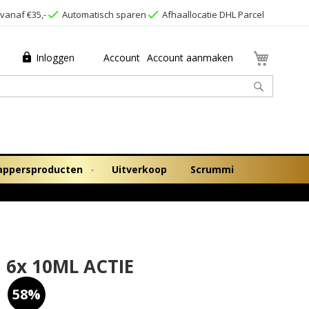
vanaf €35,-
Automatisch sparen
Afhaallocatie DHL Parcel
Winkel
Inloggen
Account
Account aanmaken
Zoek
appersproducten
Uitverkoop
Scrummi
 6x 10ML ACTIE
58%