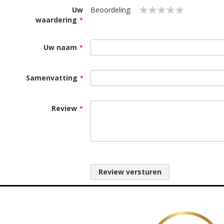
Uw
Beoordeling:
waardering
1
2
3
4
5
star
stars
stars
stars
stars
Uw naam
Samenvatting
Review
Review versturen