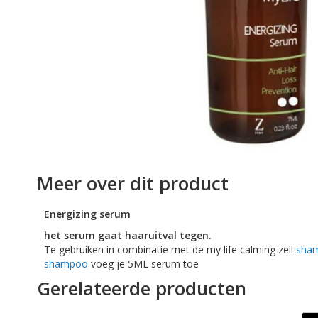
afbeeldingen-
gallerij
Ga
naar
Meer over dit product
het
begin
Energizing serum
van
de
het serum gaat haaruitval tegen.
afbeeldingen-
Te gebruiken in combinatie met de my life calming zell
sha
gallerij
shampoo
voeg je 5ML serum toe
Gerelateerde producten