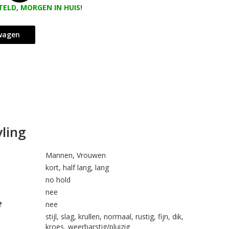
TELD, MORGEN IN HUIS!
lwagen
ling
Mannen, Vrouwen
kort, half lang, lang
no hold
nee
?
nee
stijl, slag, krullen, normaal, rustig, fijn, dik,
kroes, weerbarstig/pluizig