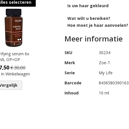
alles selecteren
Is uw haar gekleurd
Wat wilt u bereiken?
Hoe moet je haar aanvoelen?
Meer informatie
SKU
30234
rifying serum 6x
ML OP=OP
Merk
Zoe-T
7,50
€ 30,00
Serie
My Life
In Winkelwagen
Barcode
8436580390163
Vergelijk
Inhoud
10 ml