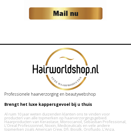
Professionele haarverzorging en beautywebshop
Brengt het luxe kappersgevoel bij u thuis
Al ruim 10 jaar weten duizenden klanten ons te vinden voor
producten van alle topmerken op haarverzorgingsgebied.
Haarproducten van Kerastase, Moroccanoil, Sebastian Professional,
L'Oreal Professionnel, Nioxin, Mediceuticals en vele andere
topmerken zoals American Crew, Dfi, Biosilk, Orofluido, L'Anza,