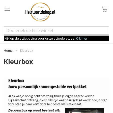
Wi
Kijk op de actiepagina voor onze actuele acties.
Klik hier
Home
Kleurbox
Kleurbox