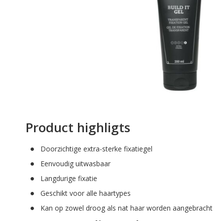
afbeeldingen-
gallerij
Ga
naar
Product highligts
het
begin
Doorzichtige extra-sterke fixatiegel
van
de
Eenvoudig uitwasbaar
afbeeldingen-
Langdurige fixatie
gallerij
Geschikt voor alle haartypes
Kan op zowel droog als nat haar worden aangebracht