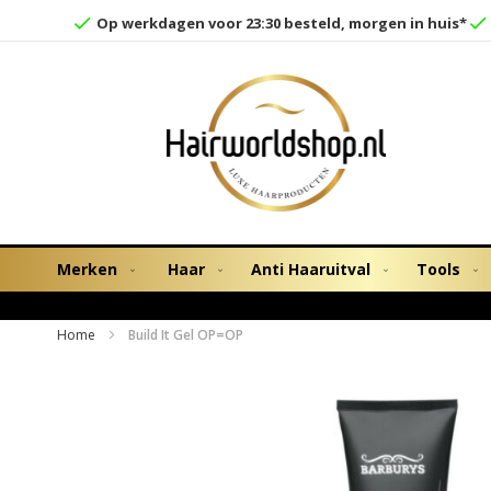
Op werkdagen voor 23:30 besteld, morgen in huis*
Merken
Haar
Anti Haaruitval
Tools
Home
Build It Gel OP=OP
Ga
naar
het
einde
van
de