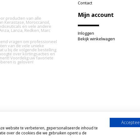
Contact
Mijn account
oor producten van alle
n Kerastase, Moroccanoil,
ediceuticals en vele andere
L'Anza, Lanza, Redken, Marc
Inloggen
Bekijk winkelwagen
ijvend vragen om professioneel
nten van de vele unieke
t u bij de volgende bestelling
oogte over kortingsacties en
ment! Voordelig uw favoriete
beren is geloven!
Accepteer
e website te verbeteren, gepersonaliseerde inhoud te
tie over de cookies die we gebruiken opent u de