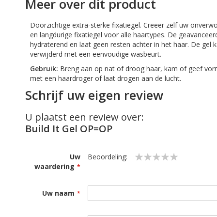
Meer over dit product
Doorzichtige extra-sterke fixatiegel. Creëer zelf uw onver
en langdurige fixatiegel voor alle haartypes. De geavancee
hydraterend en laat geen resten achter in het haar. De gel
verwijderd met een eenvoudige wasbeurt.
Gebruik:
Breng aan op nat of droog haar, kam of geef vor
met een haardroger of laat drogen aan de lucht.
Schrijf uw eigen review
U plaatst een review over:
Build It Gel OP=OP
Uw
Beoordeling:
waardering
1
2
3
4
5
star
stars
stars
stars
stars
Uw naam