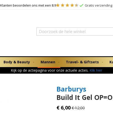
Klanten beoordelen ons met een 8.9
Gratis verzending 
Zoek
Body & Beauty
Mannen
Travel- & Giftsets
K
Kijk op de actiepagina voor onze actuele acties.
Klik hier
Barburys
Build It Gel OP=
€ 6,00
€ 12,00