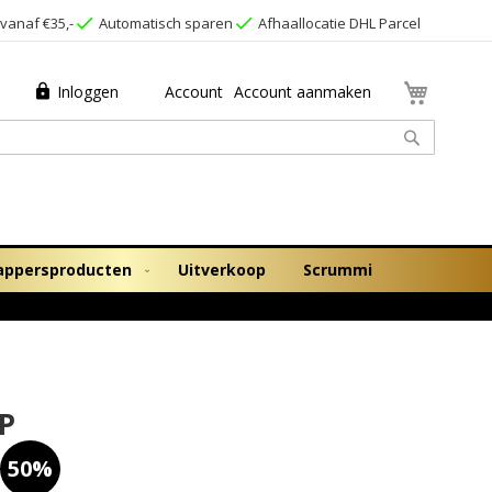
vanaf €35,-
Automatisch sparen
Afhaallocatie DHL Parcel
Winkel
Inloggen
Account
Account aanmaken
Zoek
appersproducten
Uitverkoop
Scrummi
OP
50%