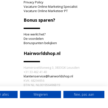
Privacy Policy
Vacature Online Marketing Specialist
Vacature Online Marketeer PT
Bonus sparen?
Hoe werkt het?
De voordelen
Bonuspunten bekijken
Hairworldshop.nl
Hamersveldseweg 3, 3833GK Leusden
+31 33 462 41 40
klantenservice@hairworldshop.nl
KVK: 68294956
BTW NL: NL001956496B19
IBAN: NL59INGB0005905773
 alles
Weigeren
Nee, pas aan