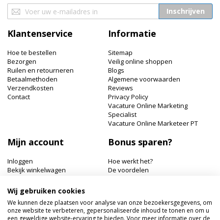
Abonneer
Inschrijven
u
op
Klantenservice
Informatie
onze
nieuwsbrief
Hoe te bestellen
Sitemap
Bezorgen
Veilig online shoppen
Ruilen en retourneren
Blogs
Betaalmethoden
Algemene voorwaarden
Verzendkosten
Reviews
Contact
Privacy Policy
Vacature Online Marketing
Specialist
Vacature Online Marketeer PT
Mijn account
Bonus sparen?
Inloggen
Hoe werkt het?
Bekijk winkelwagen
De voordelen
Bonuspunten bekijken
Wij gebruiken cookies
Hairworldshop.nl
We kunnen deze plaatsen voor analyse van onze bezoekersgegevens, om
onze website te verbeteren, gepersonaliseerde inhoud te tonen en om u
Havik 41, 3811 EX Amersfoort
een geweldige website-ervaring te bieden. Voor meer informatie over de