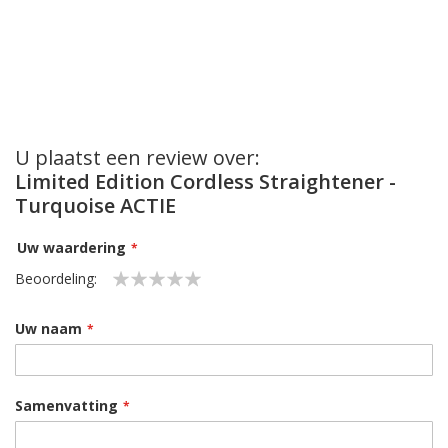
U plaatst een review over:
Limited Edition Cordless Straightener -
Turquoise ACTIE
Uw waardering
Beoordeling:
1
2
3
4
5
star
stars
stars
stars
stars
Uw naam
Samenvatting