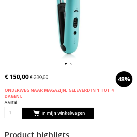
afbeeldingen-
gallerij
Ga
€ 150,00
€ 290,00
48%
naar
het
ONDERWEG NAAR MAGAZIJN, GELEVERD IN 1 TOT 4
begin
DAGEN!.
van
Aantal
de
afbeeldingen-
In mijn winkelwagen
gallerij
Product highligts