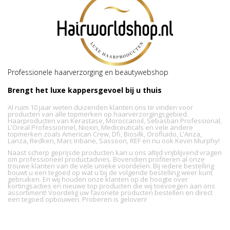
Professionele haarverzorging en beautywebshop
Brengt het luxe kappersgevoel bij u thuis
Al ruim 10 jaar weten duizenden klanten ons te vinden voor
producten van alle topmerken op haarverzorgingsgebied.
Haarproducten van Kerastase, Moroccanoil, Sebastian Professional,
L'Oreal Professionnel, Nioxin, Mediceuticals en vele andere
topmerken zoals American Crew, Dfi, Biosilk, Orofluido, L'Anza,
Lanza, Redken, Marc Inbane, Sassoon, REF en nu ook Kevin Murphy!
Naast scherp geprijsde producten kan u ons altijd vrijblijvend vragen
om professioneel productadvies. Bovendien profiteren al onze
trouwe klanten van de vele unieke voordelen. Bij iedere bestelling
bouwt u een tegoed op wat u bij de volgende bestelling weer kunt
gebruiken. En wij houden onze klanten op de hoogte over
kortingsacties en nieuwe top producten die wij toevoegen aan ons
assortiment! Voordelig uw favoriete producten bestellen en direct
een tegoed opbouwen. Proberen is geloven!