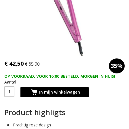
afbeeldingen-
gallerij
Ga
€ 42,50
€ 65,00
35%
naar
het
OP VOORRAAD, VOOR 16:00 BESTELD, MORGEN IN HUIS!
begin
Aantal
van
de
In mijn winkelwagen
afbeeldingen-
gallerij
Product highligts
Prachtig roze design