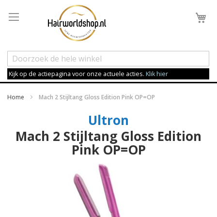
Wi
Kijk op de actiepagina voor onze actuele acties.
Klik hier
Home
Mach 2 Stijltang Gloss Edition Pink OP=OP
Ultron
Mach 2 Stijltang Gloss Edition
Pink OP=OP
Ga
naar
het
einde
van
de