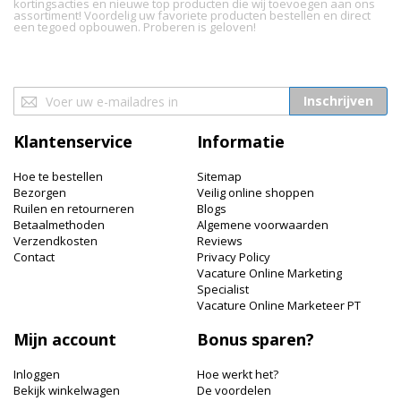
kortingsacties en nieuwe top producten die wij toevoegen aan ons
assortiment! Voordelig uw favoriete producten bestellen en direct
een tegoed opbouwen. Proberen is geloven!
Abonneer
Inschrijven
u
op
Klantenservice
Informatie
onze
nieuwsbrief
Hoe te bestellen
Sitemap
Bezorgen
Veilig online shoppen
Ruilen en retourneren
Blogs
Betaalmethoden
Algemene voorwaarden
Verzendkosten
Reviews
Contact
Privacy Policy
Vacature Online Marketing
Specialist
Vacature Online Marketeer PT
Mijn account
Bonus sparen?
Inloggen
Hoe werkt het?
Bekijk winkelwagen
De voordelen