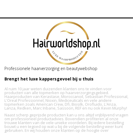
Professionele haarverzorging en beautywebshop
Brengt het luxe kappersgevoel bij u thuis
Al ruim 10 jaar weten duizenden klanten ons te vinden voor
producten van alle topmerken op haarverzorgingsgebied.
Haarproducten van Kerastase, Moroccanoil, Sebastian Professional,
L'Oreal Professionnel, Nioxin, Mediceuticals en vele andere
topmerken zoals American Crew, Dfi, Biosilk, Orofluido, L'Anza,
Lanza, Redken, Marc Inbane, Sassoon, REF en nu ook Kevin Murphy!
Naast scherp geprijsde producten kan u ons altijd vrijblijvend vragen
om professioneel productadvies. Bovendien profiteren al onze
trouwe klanten van de vele unieke voordelen. Bij iedere bestelling
bouwt u een tegoed op wat u bij de volgende bestelling weer kunt
gebruiken. En wij houden onze klanten op de hoogte over