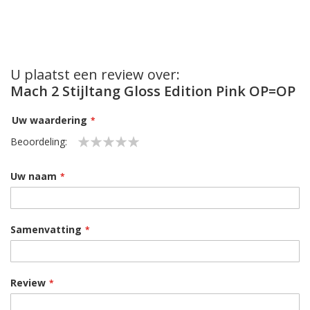
U plaatst een review over:
Mach 2 Stijltang Gloss Edition Pink OP=OP
Uw waardering
Beoordeling:
1
2
3
4
5
star
stars
stars
stars
stars
Uw naam
Samenvatting
Review