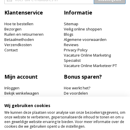
u
op
Klantenservice
Informatie
onze
nieuwsbrief
Hoe te bestellen
Sitemap
Bezorgen
Veilig online shoppen
Ruilen en retourneren
Blogs
Betaalmethoden
Algemene voorwaarden
Verzendkosten
Reviews
Contact
Privacy Policy
Vacature Online Marketing
Specialist
Vacature Online Marketeer PT
Mijn account
Bonus sparen?
Inloggen
Hoe werkt het?
Bekijk winkelwagen
De voordelen
Bonuspunten bekijken
Wij gebruiken cookies
Hairworldshop.nl
We kunnen deze plaatsen voor analyse van onze bezoekersgegevens, om
onze website te verbeteren, gepersonaliseerde inhoud te tonen en om u
Havik 41, 3811 EX Amersfoort
een geweldige website-ervaring te bieden. Voor meer informatie over de
+31 033 462 41 40
cookies die we gebruiken opent u de instellingen.