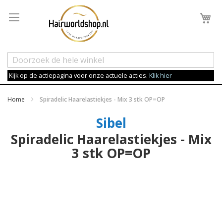
Wi
Kijk op de actiepagina voor onze actuele acties.
Klik hier
Home
Spiradelic Haarelastiekjes - Mix 3 stk OP=OP
Sibel
Spiradelic Haarelastiekjes - Mix
3 stk OP=OP
Ga
naar
het
einde
van
de