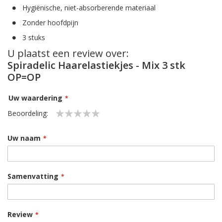
Hygiënische, niet-absorberende materiaal
Zonder hoofdpijn
3 stuks
U plaatst een review over:
Spiradelic Haarelastiekjes - Mix 3 stk
OP=OP
Uw waardering
Beoordeling:
1
2
3
4
5
star
stars
stars
stars
stars
Uw naam
Samenvatting
Review