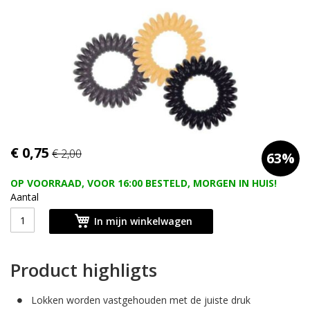
afbeeldingen-
gallerij
Ga
€ 0,75
€ 2,00
63%
naar
het
OP VOORRAAD, VOOR 16:00 BESTELD, MORGEN IN HUIS!
begin
Aantal
van
de
In mijn winkelwagen
afbeeldingen-
gallerij
Product highligts
Lokken worden vastgehouden met de juiste druk