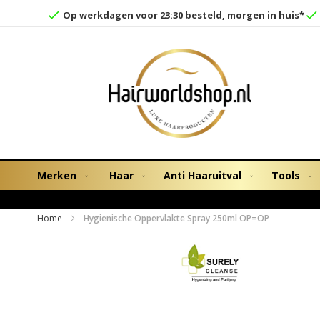
Op werkdagen voor 23:30 besteld, morgen in huis*
Merken
Haar
Anti Haaruitval
Tools
Home
Hygienische Oppervlakte Spray 250ml OP=OP
Ga
naar
het
einde
van
de