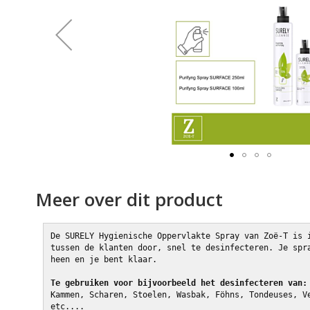
afbeeldingen-
gallerij
Ga
naar
Meer over dit product
het
begin
van
De SURELY Hygienische Oppervlakte Spray van Zoë-T is 
de
tussen de klanten door, snel te desinfecteren. Je spr
afbeeldingen-
heen en je bent klaar.  
gallerij
Te gebruiken voor bijvoorbeeld het desinfecteren van:
Kammen, Scharen, Stoelen, Wasbak, Föhns, Tondeuses, V
etc....