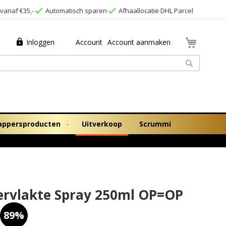
vanaf €35,-
Automatisch sparen
Afhaallocatie DHL Parcel
Winkel
Inloggen
Account
Account aanmaken
Zoek
appersproducten
Uitverkoop
Scrummi
ervlakte Spray 250ml OP=OP
89%