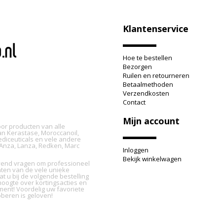
Klantenservice
Hoe te bestellen
Bezorgen
Ruilen en retourneren
Betaalmethoden
Verzendkosten
Contact
Mijn account
oor producten van alle
n Kerastase, Moroccanoil,
ediceuticals en vele andere
L'Anza, Lanza, Redken, Marc
Inloggen
Bekijk winkelwagen
ijvend vragen om professioneel
nten van de vele unieke
t u bij de volgende bestelling
oogte over kortingsacties en
ment! Voordelig uw favoriete
beren is geloven!