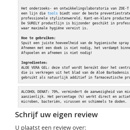
Het onderzoeks- en ontwikkelingslaboratoria van ZOE-T
een lijn die 
tools
 biedt voor de beste preventiestrat
professionele stylistenwereld. Kant-en-klare producte
De SURELY productlijn is bijzonder geschikt in profes
waar maximale hygiëne vereist is.
Hoe te gebruiken:
Spuit een juiste hoeveelheid van de hygienische spray
Afnemen met een doek is niet nodig, het verdampt binn
Afspoelen en afnemen is niet nodig!
Ingredienten: 
ALOE VERA GEL: deze stof wordt bereikt door het centr
die is verkregen uit het blad van de Aloë Barbadensis
gebruikt als natuurlijk additief in farmaceutische pr
ALCOHOL DENAT: 70%, vermindert de aanwezigheid van mi
aanzienlijk. Het percentage (%) werkt direct en actie
microben, bacteriën, virussen en schimmels te doden.
Schrijf uw eigen review
U plaatst een review over: