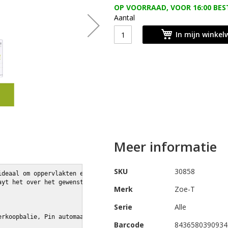
OP VOORRAAD, VOOR 16:00 BES
Aantal
In mijn winke
Meer informatie
SKU
30858
ideaal om oppervlakten en materialen, 
ayt het over het gewenste oppervlak 
Merk
Zoe-T
Serie
Alle
erkoopbalie, Pin automaat, Deurklinken, 
Barcode
8436580390934