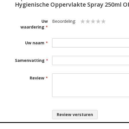
Hygienische Oppervlakte Spray 250ml 
Uw
Beoordeling:
waardering
1
2
3
4
5
star
stars
stars
stars
stars
Uw naam
Samenvatting
Review
Review versturen