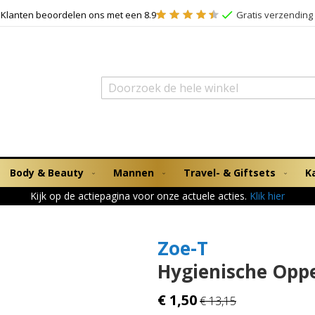
Klanten beoordelen ons met een 8.9
Gratis verzending 
Zoek
Body & Beauty
Mannen
Travel- & Giftsets
K
Kijk op de actiepagina voor onze actuele acties.
Klik hier
Zoe-T
Hygienische Opp
€ 1,50
€ 13,15