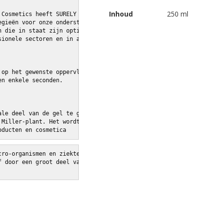
Inhoud
250 ml
 Cosmetics heeft SURELY ontwikkeld, 
egieën voor onze ondersteuning aan de 
n die in staat zijn optimaal te zuiveren. 
sionele sectoren en in alle omgevingen 
 op het gewenste oppervlak. 
en enkele seconden. 
ale deel van de gel te gebruiken 
 Miller-plant. Het wordt vooral 
oducten en cosmetica 
cro-organismen en ziektekiemen 
f door een groot deel van de 