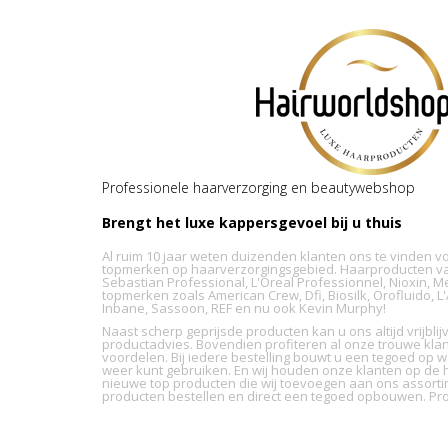
Professionele haarverzorging en beautywebshop
Brengt het luxe kappersgevoel bij u thuis
Al ruim 10 jaar weten duizenden klanten ons te vinden v
topmerken op haarverzorgingsgebied. Haarproducten va
Sebastian Professional, L'Oreal Professionnel, Nioxin, M
topmerken zoals American Crew, Dfi, Biosilk, Orofluido, 
Inbane, Sassoon, REF en nu ook Kevin Murphy!
Naast scherp geprijsde producten kan u ons altijd vrijbl
productadvies. Bovendien profiteren al onze trouwe kla
voordelen. Bij iedere bestelling bouwt u een tegoed op wa
weer kunt gebruiken. En wij houden onze klanten op de h
nieuwe top producten die wij toevoegen aan ons assorti
producten bestellen en direct een tegoed opbouwen. Pro