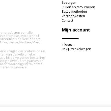
Bezorgen
Ruilen en retourneren
Betaalmethoden
Verzendkosten
Contact
Mijn account
oor producten van alle
n Kerastase, Moroccanoil,
ediceuticals en vele andere
L'Anza, Lanza, Redken, Marc
Inloggen
Bekijk winkelwagen
ijvend vragen om professioneel
nten van de vele unieke
t u bij de volgende bestelling
oogte over kortingsacties en
ment! Voordelig uw favoriete
beren is geloven!