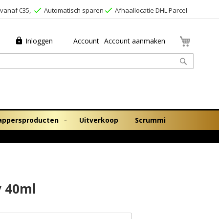
vanaf €35,-
Automatisch sparen
Afhaallocatie DHL Parcel
Winkel
Inloggen
Account
Account aanmaken
Zoek
appersproducten
Uitverkoop
Scrummi
y 40ml