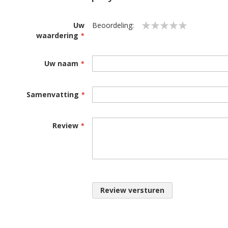
Uw
Beoordeling:
waardering
1
2
3
4
5
star
stars
stars
stars
stars
Uw naam
Samenvatting
Review
Review versturen