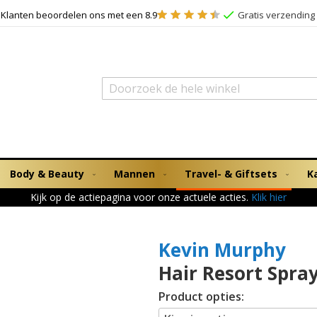
Klanten beoordelen ons met een 8.9
Gratis verzending 
Zoek
Body & Beauty
Mannen
Travel- & Giftsets
K
Kijk op de actiepagina voor onze actuele acties.
Klik hier
Kevin Murphy
Hair Resort Spra
Product opties: