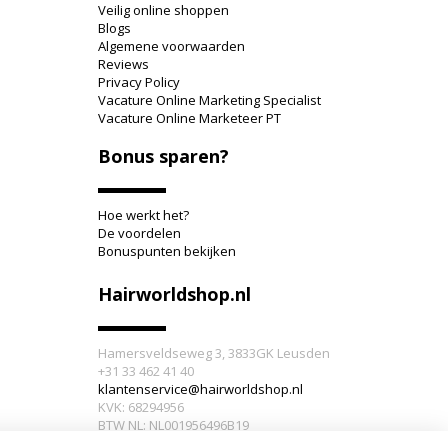
Veilig online shoppen
Blogs
Algemene voorwaarden
Reviews
Privacy Policy
Vacature Online Marketing Specialist
Vacature Online Marketeer PT
Bonus sparen?
Hoe werkt het?
De voordelen
Bonuspunten bekijken
Hairworldshop.nl
Hamersveldseweg 3, 3833GK Leusden
+31 33 462 41 40
klantenservice@hairworldshop.nl
KVK: 68294956
BTW NL: NL001956496B19
IBAN: NL59INGB0005905773