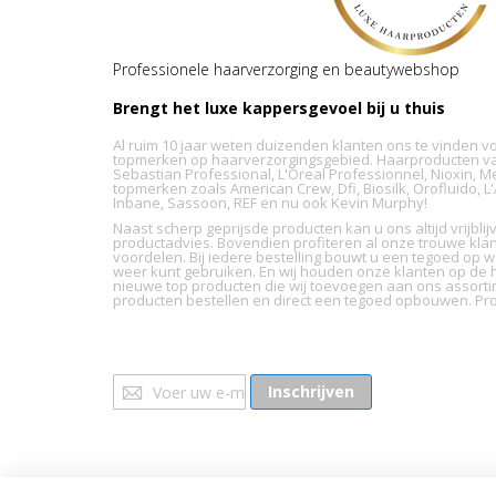
Professionele haarverzorging en beautywebshop
Brengt het luxe kappersgevoel bij u thuis
Al ruim 10 jaar weten duizenden klanten ons te vinden v
topmerken op haarverzorgingsgebied. Haarproducten va
Sebastian Professional, L'Oreal Professionnel, Nioxin, M
topmerken zoals American Crew, Dfi, Biosilk, Orofluido, 
Inbane, Sassoon, REF en nu ook Kevin Murphy!
Naast scherp geprijsde producten kan u ons altijd vrijbl
productadvies. Bovendien profiteren al onze trouwe kla
voordelen. Bij iedere bestelling bouwt u een tegoed op wa
weer kunt gebruiken. En wij houden onze klanten op de h
nieuwe top producten die wij toevoegen aan ons assorti
producten bestellen en direct een tegoed opbouwen. Pro
Abonneer
Inschrijven
u
op
onze
nieuwsbrief