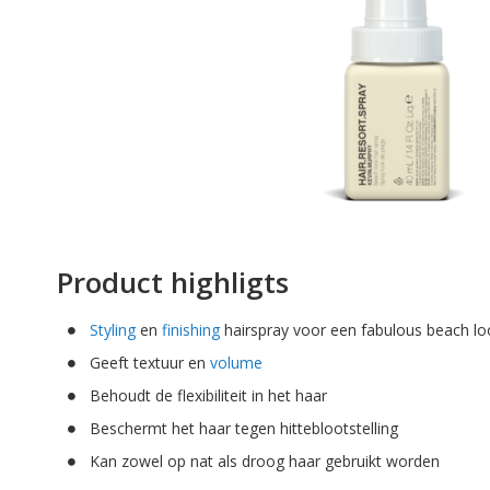
afbeeldingen-
gallerij
Ga
naar
Product highligts
het
begin
Styling
en
finishing
hairspray voor een fabulous beach lo
van
de
Geeft textuur en
volume
afbeeldingen-
Behoudt de flexibiliteit in het haar
gallerij
Beschermt het haar tegen hitteblootstelling
Kan zowel op nat als droog haar gebruikt worden