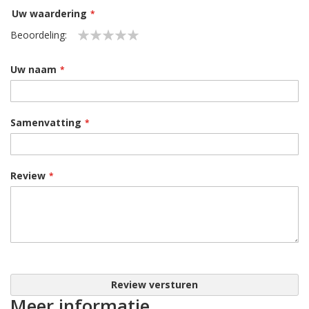
Uw waardering
Beoordeling:
1
2
3
4
5
star
stars
stars
stars
stars
Uw naam
Samenvatting
Review
Review versturen
Meer informatie