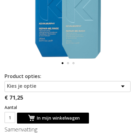
afbeeldingen-
gallerij
Ga
Product opties:
naar
het
Kies je optie
begin
€ 71,25
van
de
Aantal
afbeeldingen-
gallerij
In mijn winkelwagen
Samenvatting