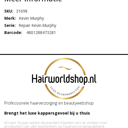
31698
Kevin Murphy
Repair Kevin.Murphy
4801288473281
Professionele haarverzorging en beautywebshop
Brengt het luxe kappersgevoel bij u thuis
Al ruim 10 jaar weten duizenden klanten ons te vinden voor
producten van alle topmerken op haarverzorgingsgebied.