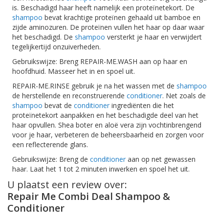
is. Beschadigd haar heeft namelijk een proteïnetekort. De
shampoo
bevat krachtige proteïnen gehaald uit bamboe en
zijde aminozuren. De proteïnen vullen het haar op daar waar
het beschadigd. De
shampoo
versterkt je haar en verwijdert
tegelijkertijd onzuiverheden.
Gebruikswijze: Breng REPAIR-ME.WASH aan op haar en
hoofdhuid. Masseer het in en spoel uit.
REPAIR-ME.RINSE gebruik je na het wassen met de
shampoo
de herstellende en reconstruerende
conditioner
. Net zoals de
shampoo
bevat de
conditioner
ingrediënten die het
proteïnetekort aanpakken en het beschadigde deel van het
haar opvullen. Shea boter en aloë vera zijn vochtinbrengend
voor je haar, verbeteren de beheersbaarheid en zorgen voor
een reflecterende glans.
Gebruikswijze: Breng de
conditioner
aan op net gewassen
haar. Laat het 1 tot 2 minuten inwerken en spoel het uit.
U plaatst een review over:
Repair Me Combi Deal Shampoo &
Conditioner