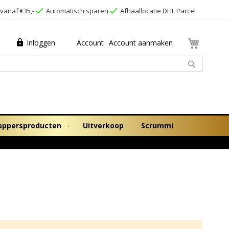
vanaf €35,-
Automatisch sparen
Afhaallocatie DHL Parcel
Winkel
Inloggen
Account
Account aanmaken
Zoek
appersproducten
Uitverkoop
Scrummi