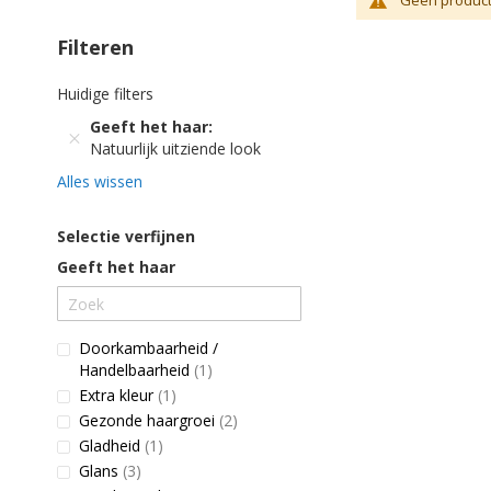
Geen product
Filteren
Huidige filters
Geeft het haar
Natuurlijk uitziende look
Alles wissen
Selectie verfijnen
Geeft het haar
Doorkambaarheid /
product
Handelbaarheid
1
product
Extra kleur
1
producten
Gezonde haargroei
2
product
Gladheid
1
producten
Glans
3