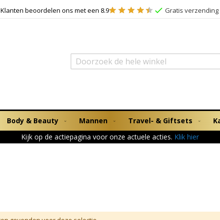
Klanten beoordelen ons met een 8.9
Gratis verzending 
Zoek
Body & Beauty
Mannen
Travel- & Giftsets
K
Kijk op de actiepagina voor onze actuele acties.
Klik hier