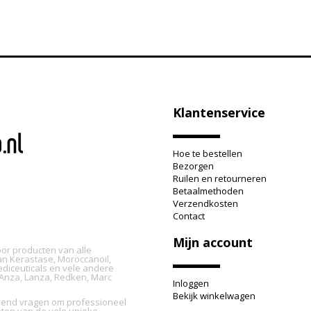
Klantenservice
Hoe te bestellen
Bezorgen
Ruilen en retourneren
Betaalmethoden
Verzendkosten
Contact
Mijn account
oor producten van alle
n Kerastase, Moroccanoil,
ediceuticals en vele andere
L'Anza, Lanza, Redken, Marc
Inloggen
Bekijk winkelwagen
ijvend vragen om professioneel