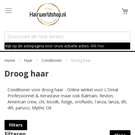
Wi
Kijk op de actiepagina voor onze actuele acties.
Klik hier
Home
Haar
Conditioner
Droog haar
Droog haar
Conditioner voor droog haar - Online winkel voor L'Oreal
Professionnel & Kerastase maar ook Balmain, Revlon,
American crew, chi, biosilk, fudge, orofluido, l'anza, lanza, dfi,
difi, parucci, Mythic Oil
Filters
Filteren