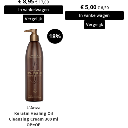
€ 8,95
€ 17,80
€ 5,00
€ 6,50
In winkelwagen
In winkelwagen
Vergelijk
Vergelijk
18%
L´Anza
Keratin Healing Oil
Cleansing Cream 300 ml
OP=OP