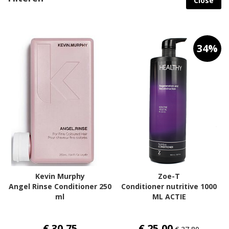
Close
na
la
so
34%
Kevin Murphy
Zoe-T
Angel Rinse Conditioner 250
Conditioner nutritive 1000
ml
ML ACTIE
€ 30,75
€ 25,00