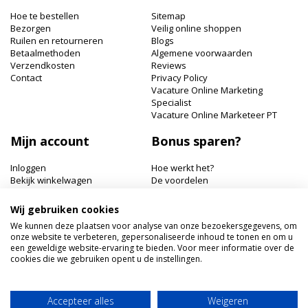
nieuwsbrief
Hoe te bestellen
Sitemap
Bezorgen
Veilig online shoppen
Ruilen en retourneren
Blogs
Betaalmethoden
Algemene voorwaarden
Verzendkosten
Reviews
Contact
Privacy Policy
Vacature Online Marketing
Specialist
Vacature Online Marketeer PT
Mijn account
Bonus sparen?
Inloggen
Hoe werkt het?
Bekijk winkelwagen
De voordelen
Bonuspunten bekijken
Wij gebruiken cookies
Hairworldshop.nl
We kunnen deze plaatsen voor analyse van onze bezoekersgegevens, om
onze website te verbeteren, gepersonaliseerde inhoud te tonen en om u
Havik 41, 3811 EX Amersfoort
een geweldige website-ervaring te bieden. Voor meer informatie over de
+31 033 462 41 40
cookies die we gebruiken opent u de instellingen.
klantenservice@hairworldshop.nl
KVK: 68294956
BTW NL: NL001956496B19
Accepteer alles
Weigeren
IBAN: NL59INGB0005905773