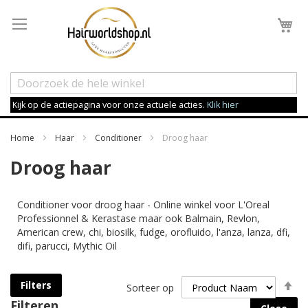
Wi
Kijk op de actiepagina voor onze actuele acties.
Klik hier
Home
Haar
Conditioner
Droog haar
Droog haar
Conditioner voor droog haar - Online winkel voor L'Oreal
Professionnel & Kerastase maar ook Balmain, Revlon,
American crew, chi, biosilk, fudge, orofluido, l'anza, lanza, dfi,
difi, parucci, Mythic Oil
Va
Filters
Sorteer op
h
Filteren