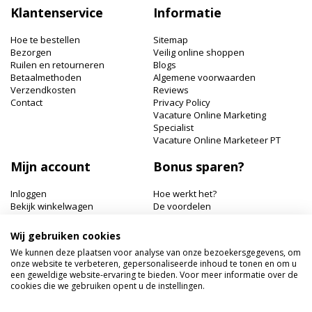
op
Klantenservice
Informatie
onze
nieuwsbrief
Hoe te bestellen
Sitemap
Bezorgen
Veilig online shoppen
Ruilen en retourneren
Blogs
Betaalmethoden
Algemene voorwaarden
Verzendkosten
Reviews
Contact
Privacy Policy
Vacature Online Marketing
Specialist
Vacature Online Marketeer PT
Mijn account
Bonus sparen?
Inloggen
Hoe werkt het?
Bekijk winkelwagen
De voordelen
Bonuspunten bekijken
Wij gebruiken cookies
Hairworldshop.nl
We kunnen deze plaatsen voor analyse van onze bezoekersgegevens, om
onze website te verbeteren, gepersonaliseerde inhoud te tonen en om u
Havik 41, 3811 EX Amersfoort
een geweldige website-ervaring te bieden. Voor meer informatie over de
+31 033 462 41 40
cookies die we gebruiken opent u de instellingen.
klantenservice@hairworldshop.nl
KVK: 68294956