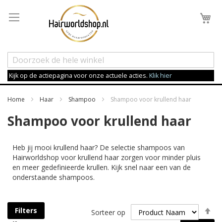
Wi
Kijk op de actiepagina voor onze actuele acties.
Klik hier
Home
Haar
Shampoo
Shampoo voor krullend haar
Shampoo voor krullend haar
Heb jij mooi krullend haar? De selectie shampoos van
Hairworldshop voor krullend haar zorgen voor minder pluis
en meer gedefinieerde krullen. Kijk snel naar een van de
onderstaande shampoos.
Va
Filters
Sorteer op
h