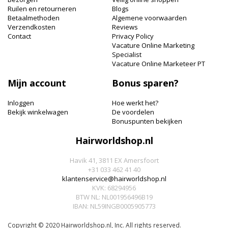
Ruilen en retourneren
Blogs
Betaalmethoden
Algemene voorwaarden
Verzendkosten
Reviews
Contact
Privacy Policy
Vacature Online Marketing
Specialist
Vacature Online Marketeer PT
Mijn account
Bonus sparen?
Inloggen
Hoe werkt het?
Bekijk winkelwagen
De voordelen
Bonuspunten bekijken
Hairworldshop.nl
Havik 41, 3811 EX Amersfoort
+31 033 462 41 40
klantenservice@hairworldshop.nl
KVK: 68294956
BTW NL: NL001956496B19
IBAN: NL59INGB0005905773
Copyright © 2020 Hairworldshop.nl, Inc. All rights reserved.