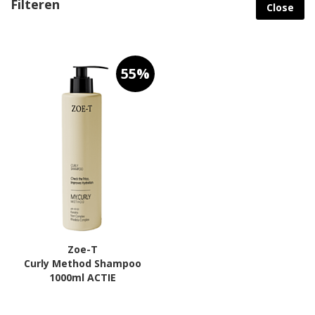
Filteren
Close
na
la
so
55%
Zoe-T
Curly Method Shampoo
1000ml ACTIE