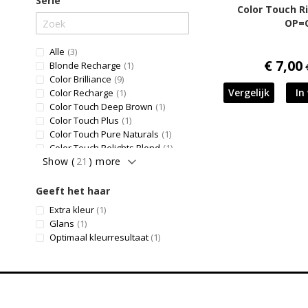
Serie
Color Touch R
OP=
producten
Alle
3
product
€ 7,00
Blonde Recharge
1
producten
Color Brilliance
9
product
Vergelijk
In
Color Recharge
1
product
Color Touch Deep Brown
1
product
Color Touch Plus
1
product
Color Touch Pure Naturals
1
product
Color Touch Relights Blond
1
Show (
21
) more
Geeft het haar
product
Extra kleur
1
product
Glans
1
product
Optimaal kleurresultaat
1