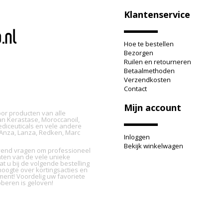
Klantenservice
Hoe te bestellen
Bezorgen
Ruilen en retourneren
Betaalmethoden
Verzendkosten
Contact
Mijn account
oor producten van alle
n Kerastase, Moroccanoil,
ediceuticals en vele andere
L'Anza, Lanza, Redken, Marc
Inloggen
Bekijk winkelwagen
ijvend vragen om professioneel
nten van de vele unieke
t u bij de volgende bestelling
oogte over kortingsacties en
ment! Voordelig uw favoriete
beren is geloven!