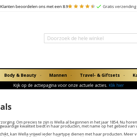
Klanten beoordelen ons met een 8.9
Gratis verzending 
Zoek
Body & Beauty
Mannen
Travel- & Giftsets
K
Kijk op de actiepagina voor onze actuele acties.
Klik hier
als
ging. Om precies te zijn is Wella al begonnen in het jaar 1854. Nu horen wi
waardige kwaliteit biedt in haar producten, met name op het gebied van 
hikt, kan Wella vrijwel ieder haartype dienen met haar producten. Meer 