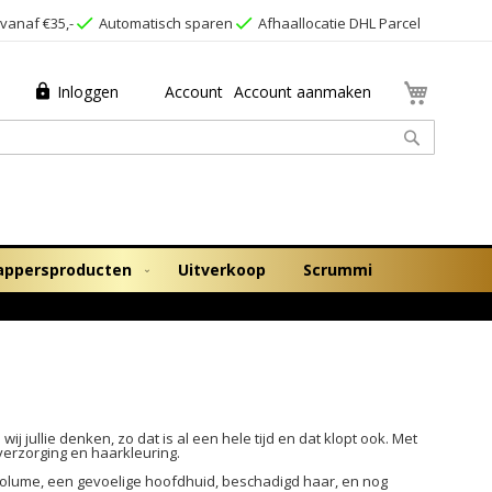
vanaf €35,-
Automatisch sparen
Afhaallocatie DHL Parcel
Winkel
Inloggen
Account
Account aanmaken
Zoek
appersproducten
Uitverkoop
Scrummi
j jullie denken, zo dat is al een hele tijd en dat klopt ook. Met
verzorging en haarkleuring.
volume, een gevoelige hoofdhuid, beschadigd haar, en nog