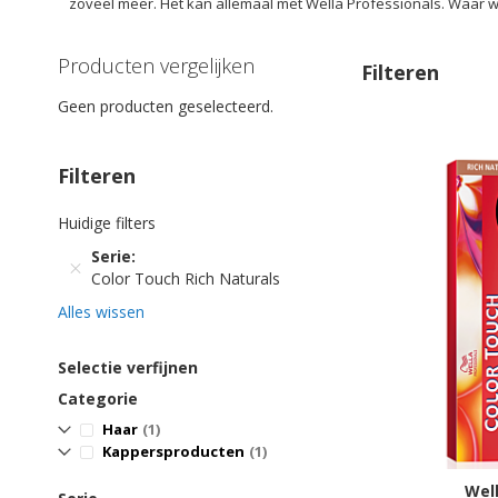
zoveel meer. Het kan allemaal met Wella Professionals. Waar wa
Producten vergelijken
Filteren
Geen producten geselecteerd.
Filteren
Huidige filters
Serie
Color Touch Rich Naturals
Alles wissen
Selectie verfijnen
Categorie
product
Haar
1
product
Kappersproducten
1
Wel