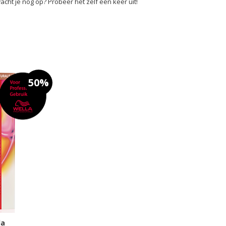
cht je nog op? Probeer het zelf een keer uit!
50%
la