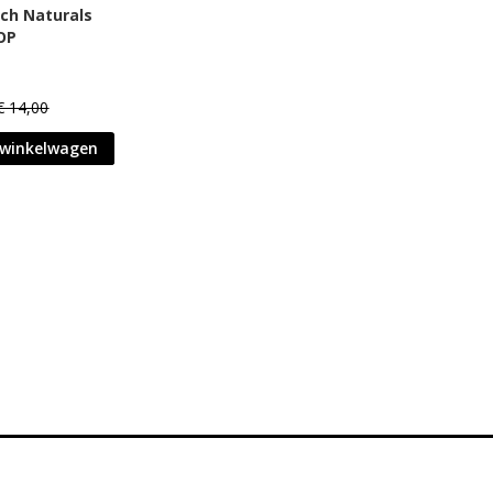
ich Naturals
OP
€ 14,00
 winkelwagen