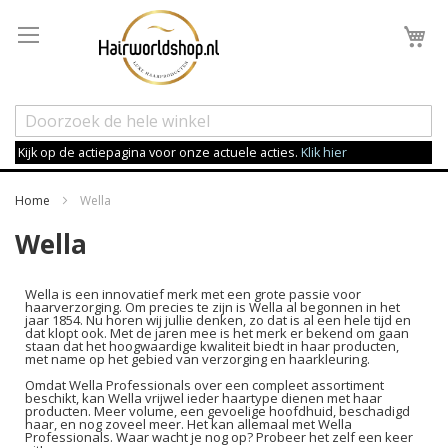
Wi
Kijk op de actiepagina voor onze actuele acties.
Klik hier
Home
Wella
Wella
Wella is een innovatief merk met een grote passie voor
haarverzorging. Om precies te zijn is Wella al begonnen in het
jaar 1854. Nu horen wij jullie denken, zo dat is al een hele tijd en
dat klopt ook. Met de jaren mee is het merk er bekend om gaan
staan dat het hoogwaardige kwaliteit biedt in haar producten,
met name op het gebied van verzorging en haarkleuring.
Omdat Wella Professionals over een compleet assortiment
beschikt, kan Wella vrijwel ieder haartype dienen met haar
producten. Meer volume, een gevoelige hoofdhuid, beschadigd
haar, en nog zoveel meer. Het kan allemaal met Wella
Professionals. Waar wacht je nog op? Probeer het zelf een keer