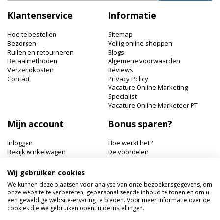
op
Klantenservice
Informatie
onze
nieuwsbrief
Hoe te bestellen
Sitemap
Bezorgen
Veilig online shoppen
Ruilen en retourneren
Blogs
Betaalmethoden
Algemene voorwaarden
Verzendkosten
Reviews
Contact
Privacy Policy
Vacature Online Marketing
Specialist
Vacature Online Marketeer PT
Mijn account
Bonus sparen?
Inloggen
Hoe werkt het?
Bekijk winkelwagen
De voordelen
Bonuspunten bekijken
Wij gebruiken cookies
Hairworldshop.nl
We kunnen deze plaatsen voor analyse van onze bezoekersgegevens, om
onze website te verbeteren, gepersonaliseerde inhoud te tonen en om u
Havik 41, 3811 EX Amersfoort
een geweldige website-ervaring te bieden. Voor meer informatie over de
+31 033 462 41 40
cookies die we gebruiken opent u de instellingen.
klantenservice@hairworldshop.nl