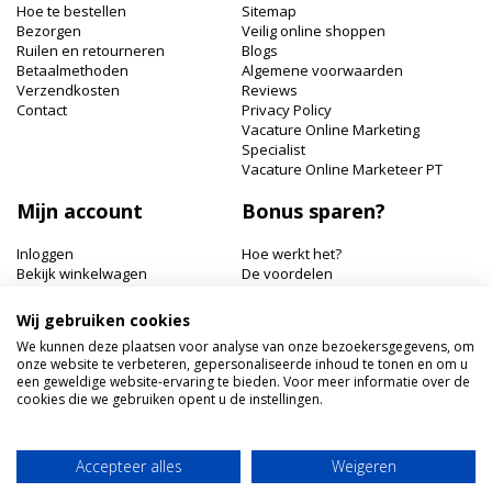
Hoe te bestellen
Sitemap
Bezorgen
Veilig online shoppen
Ruilen en retourneren
Blogs
Betaalmethoden
Algemene voorwaarden
Verzendkosten
Reviews
Contact
Privacy Policy
Vacature Online Marketing
Specialist
Vacature Online Marketeer PT
Mijn account
Bonus sparen?
Inloggen
Hoe werkt het?
Bekijk winkelwagen
De voordelen
Bonuspunten bekijken
Wij gebruiken cookies
Hairworldshop.nl
We kunnen deze plaatsen voor analyse van onze bezoekersgegevens, om
onze website te verbeteren, gepersonaliseerde inhoud te tonen en om u
Havik 41, 3811 EX Amersfoort
een geweldige website-ervaring te bieden. Voor meer informatie over de
+31 033 462 41 40
cookies die we gebruiken opent u de instellingen.
klantenservice@hairworldshop.nl
KVK: 68294956
BTW NL: NL001956496B19
Accepteer alles
Weigeren
IBAN: NL59INGB0005905773